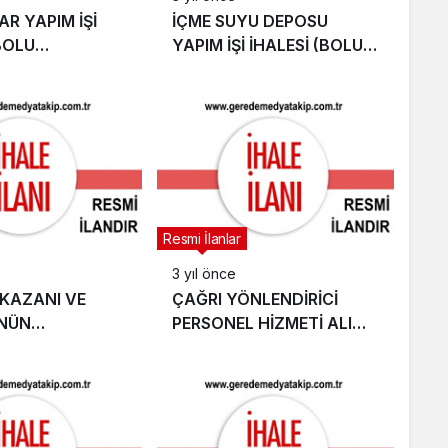
R YAPIM İŞİ
İÇME SUYU DEPOSU
BOLU
YAPIM İŞİ İHALESİ (BOLU
İ)
İL ÖZEL İDARESİ)
Resmi İlanlar
3 yıl önce
 KAZANI VE
ÇAĞRI YÖNLENDİRİCİ
NÜN
PERSONEL HİZMETİ ALIMI
Sİ YAPIM İŞİ
İHALESİ (BOLU ORMAN
(2 KOMANDO
İŞLETME MÜDÜRLÜĞÜ)
MUTANLIĞI)