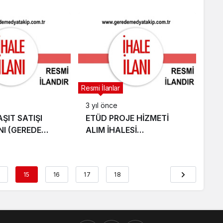
(GEREDE BELEDİYESİ)
Resmi İlanlar
3 yıl önce
ŞIT SATIŞI
ETÜD PROJE HİZMETİ
NI (GEREDE
ALIM İHALESİ
İ)
(KARAYOLLARI 4. BÖLGE
MÜDÜRLÜĞÜ)
15
16
17
18