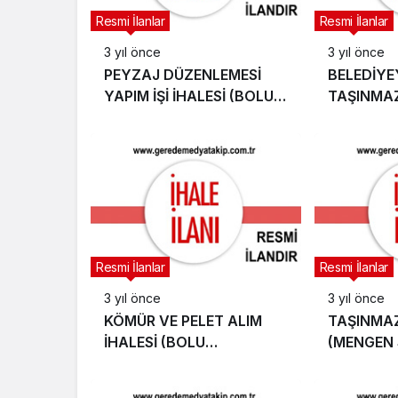
Resmi İlanlar
Resmi İlanlar
3 yıl önce
3 yıl önce
PEYZAJ DÜZENLEMESİ
BELEDİYE
YAPIM İŞİ İHALESİ (BOLU
TAŞINMAZ
İL ÖZEL İDARESİ)
İHALESİ (
BELEDİYES
Resmi İlanlar
Resmi İlanlar
3 yıl önce
3 yıl önce
KÖMÜR VE PELET ALIM
TAŞINMAZ
İHALESİ (BOLU
(MENGEN
BELEDİYESİ)
MAHKEME