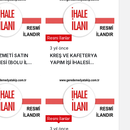
Resmi İlanlar
3 yıl önce
ZMETİ SATIN
KREŞ VE KAFETERYA
ESİ (BOLU İL
YAPIM İŞİ İHALESİ
 MÜDÜRLÜĞÜ)
(MENGEN BELEDİYESİ)
Resmi İlanlar
3 yıl önce