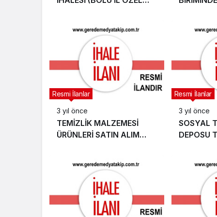
İDARESİ)
İHALESİ 
SEVİYOR
A.Ş.)
Resmi İlanlar
Resmi İlanlar
3 yıl önce
3 yıl önce
TEMİZLİK MALZEMESİ
SOSYAL T
ÜRÜNLERİ SATIN ALIM
DEPOSU T
İHALESİ (BOLU AİLE VE
İŞİ İHALE
SOSYAL HİZMETLER İL
ORMAN İ
MÜDÜRLÜĞÜ)
MÜDÜRLÜ