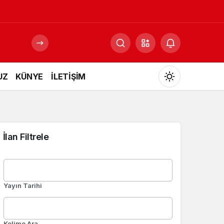
UZ
KÜNYE
İLETİŞİM
Mod
değiştir
İlan Filtrele
Gündüz Modu
Gündüz modunu seçin.
Yayın Tarihi
Gece Modu
Gece modunu seçin.
Kelime Ara