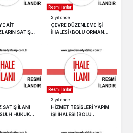
Resmi İlanlar
3 yıl önce
YE AİT
ÇEVRE DÜZENLEME İŞİ
LARIN SATIŞ
İHALESİ (BOLU ORMAN
GEREDE
İŞLETME MÜDÜRLÜĞÜ)
İ)
Resmi İlanlar
3 yıl önce
 SATIŞ İLANI
HİZMET TESİSLERİ YAPIM
 SULH HUKUK
İŞİ İHALESİ (BOLU
Sİ)
BELEDİYESİ)