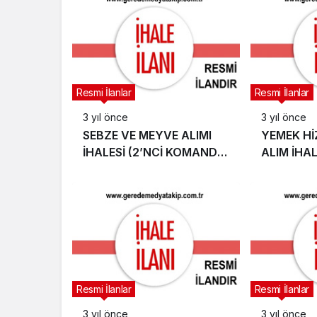
Resmi İlanlar
Resmi İlanlar
3 yıl önce
3 yıl önce
SEBZE VE MEYVE ALIMI
YEMEK Hİ
İHALESİ (2’NCİ KOMANDO
ALIM İHAL
TUGAY KOMUTANLIĞI)
EMNİYET
Resmi İlanlar
Resmi İlanlar
3 yıl önce
3 yıl önce