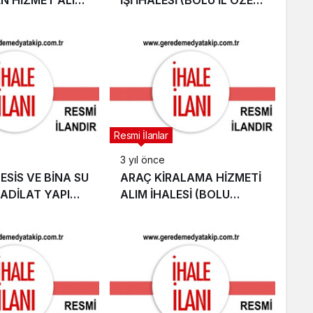
(BOLUYU
İDARESİ)
UM PERSONEL
Resmi İlanlar
3 yıl önce
ESİS VE BİNA SU
ARAÇ KİRALAMA HİZMETİ
ADİLAT YAPIM
ALIM İHALESİ (BOLU
Sİ (ALADAĞ
ÇALIŞMA VE İŞ KURUMU İL
ŞLETME
MÜDÜRLÜĞÜ)
ĞÜ)