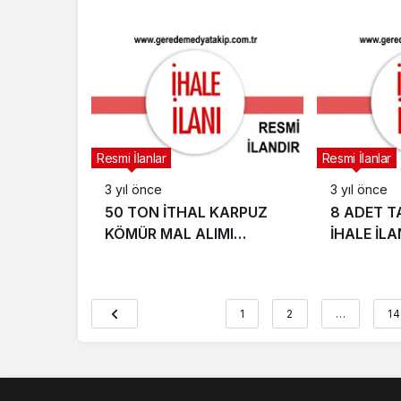
(BOLU İZZET BAYSAL
İHALESİ
EĞİTİM VE ARAŞTIRMA
HASTANESİ)
Resmi İlanlar
Resmi İlanlar
3 yıl önce
3 yıl önce
50 TON İTHAL KARPUZ
8 ADET TA
KÖMÜR MAL ALIMI
İHALE İLA
İHALESİ (TAŞKESTİ
BELEDİYES
ORMAN İŞLETME
MÜDÜRLÜĞÜ)
1
2
…
14