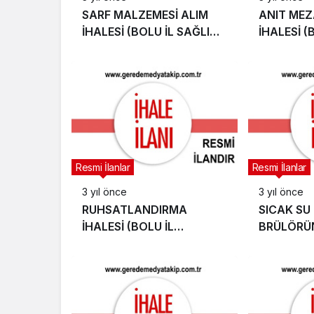
SARF MALZEMESİ ALIM
ANIT MEZA
İHALESİ (BOLU İL SAĞLIK
İHALESİ (
MÜDÜRLÜĞÜ)
BELEDİYES
Resmi İlanlar
Resmi İlanlar
3 yıl önce
3 yıl önce
RUHSATLANDIRMA
SICAK SU
İHALESİ (BOLU İL
BRÜLÖRÜ
ENCÜMENİ
YENİLENME
BAŞKANLIĞINDAN)
İHALESİ 
TUGAY KO