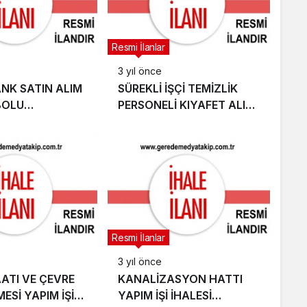
Resmi İlanlar
3 yıl önce
NK SATIN ALIM
SÜREKLİ İŞÇİ TEMİZLİK
BOLU
PERSONELİ KIYAFET ALIMI
İ)
İHALESİ (BOLU ABANT
İZZET BAYSAL
ÜNİVERSİTESİ)
Resmi İlanlar
3 yıl önce
AATI VE ÇEVRE
KANALİZASYON HATTI
ESİ YAPIM İŞİ
YAPIM İŞİ İHALESİ