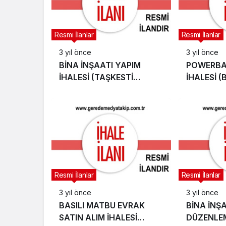
Resmi İlanlar
Resmi İlanlar
3 yıl önce
3 yıl önce
BİNA İNŞAATI YAPIM
POWERBA
İHALESİ (TAŞKESTİ
İHALESİ (
ORMAN İŞLETME
BELEDİYES
MÜDÜRLÜĞÜ)
Resmi İlanlar
Resmi İlanlar
3 yıl önce
3 yıl önce
BASILI MATBU EVRAK
BİNA İNŞ
SATIN ALIM İHALESİ
DÜZENLEM