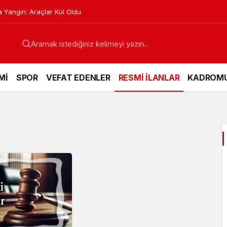
 Yangın: Araçlar Kül Oldu
Mİ
SPOR
VEFAT EDENLER
RESMİ İLANLAR
KADROM