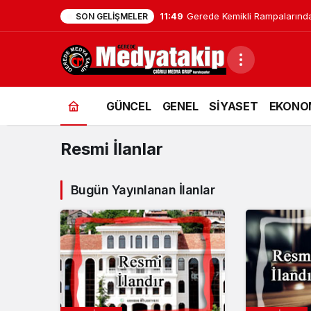
11:49
Gerede Kemikli Rampalarında
SON GELIŞMELER
Resmi
GÜNCEL
GENEL
SİYASET
EKONO
İlanlar
Haberleri
Resmi İlanlar
Bugün Yayınlanan İlanlar