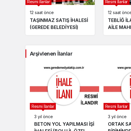
Resmi İlanlar
Resmi İlanlar
12 saat önce
12 saat önc
TAŞINMAZ SATIŞ İHALESİ
TEBLİĞ İL
(GEREDE BELEDİYESİ)
AİLE MAH
Arşivlenen İlanlar
Resmi İlanlar
Resmi İlanlar
3 yıl önce
3 yıl önce
BETON YOL YAPILMASI İŞİ
ORTAK SA
İHALESİ (BOLU İL ÖZEL
BİRİMİND