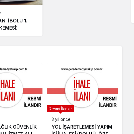
e
ANI (BOLU 1.
KEMESİ)
Resmi İlanlar
3 yıl önce
ĞLIK GÜVENLİK
YOL İŞARETLEMESİ YAPIM
EN HİZMET ALIMI
İŞİ İHALESİ (BOLU İL ÖZEL