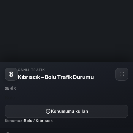
CANLI TRAFIK
⛶
Tam
Kıbrıscık – Bolu Trafik Durumu
ekra
ŞEHIR
Bolu
Konumumu kullan
Konumuz:
Bolu / Kıbrıscık