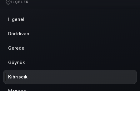
İLÇELER
İl geneli
Dörtdivan
Gerede
Göynük
Kıbrıscık
Mengen
Merkez
Mudurnu
Seben