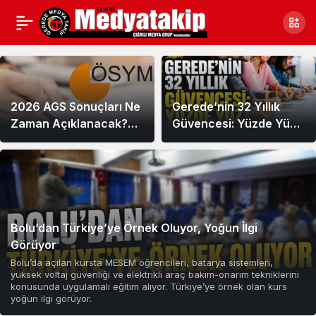
Eğitim
Haberleri
2026 AGS Sonuçları Ne
Gerede’nin 32 Yıllık
Zaman Açıklanacak?
Güvencesi: Yüzde Yüz
Sonuçlar Nereden
İş Garantili
Öğrenilir?
Bolu’dan Türkiye’ye Örnek Oluyor, Yoğun İlgi
Görüyor
Bolu’da açılan kursta MESEM öğrencileri, batarya sistemleri,
yüksek voltaj güvenliği ve elektrikli araç bakım-onarım tekniklerini
konusunda uygulamalı eğitim alıyor. Türkiye’ye örnek olan kurs
yoğun ilgi görüyor.