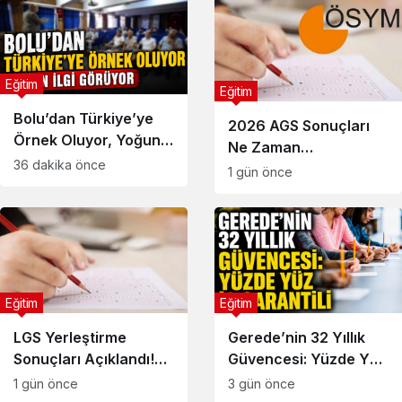
Eğitim
Eğitim
Bolu’dan Türkiye’ye
2026 AGS Sonuçları
Örnek Oluyor, Yoğun
Ne Zaman
İlgi Görüyor
36 dakika önce
Açıklanacak?
1 gün önce
Sonuçlar Nereden
Öğrenilir?
Eğitim
Eğitim
LGS Yerleştirme
Gerede’nin 32 Yıllık
Sonuçları Açıklandı!
Güvencesi: Yüzde Yüz
Sonuçlar Nereden
İş Garantili
1 gün önce
3 gün önce
Sorgulanır, Nakil