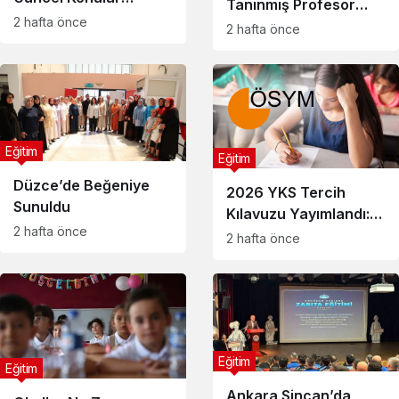
Tanınmış Profesör
Çıkabilir? Uzman
2 hafta önce
Hayatını Kaybetti
2 hafta önce
İsimden Dikkat Çeken
Tavsiyeler
Eğitim
Eğitim
Düzce’de Beğeniye
2026 YKS Tercih
Sunuldu
Kılavuzu Yayımlandı:
2 hafta önce
Üniversite Tercihleri
2 hafta önce
Ne Zaman
Başlayacak?
Eğitim
Eğitim
Ankara Sincan’da