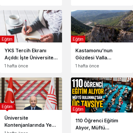
YKS Tercih Uyarısı
Eğitim
Eğitim
YKS Tercih Ekranı
Kastamonu’nun
Açıldı: İşte Üniversite
Gözdesi Valla
Tercih Takvimi
Kanyonu’nda Turizm
1 hafta önce
1 hafta önce
Patlaması
Eğitim
Eğitim
Üniversite
110 Öğrenci Eğitim
Kontenjanlarında Yeni
Alıyor, Müftü
Dönem