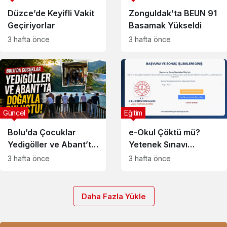
Düzce’de Keyifli Vakit
Zonguldak’ta BEUN 91
Geçiriyorlar
Basamak Yükseldi
3 hafta önce
3 hafta önce
Güncel
Eğitim
Bolu’da Çocuklar
e-Okul Çöktü mü?
Yedigöller ve Abant’ta
Yetenek Sınavı
Doğayla Buluştu
Sonuçları Açıklandı,
3 hafta önce
3 hafta önce
Öğrenciler Sonuç
Ekranına Girmekte
Zorlanıyor
Daha Fazla Yükle