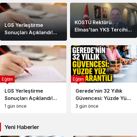
KOSTÜ Rektörü
LGS Yerleştirme
Elmas’tan YKS Tercihi
Sonuçları Açıklandı!
Yapacak Adaylara
Sonuçlar Nereden
Yapay Zeka Uyarısı
Sorgulanır, Nakil
Başvuruları Nasıl
Yapılır?
Eğitim
Eğitim
LGS Yerleştirme
Gerede’nin 32 Yıllık
Sonuçları Açıklandı!
Güvencesi: Yüzde Yüz
Sonuçlar Nereden
İş Garantili
1 gün önce
3 gün önce
Sorgulanır, Nakil
Başvuruları Nasıl
Yeni Haberler
Yapılır?