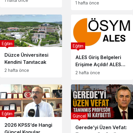
1 hafta önce
Bulunmaz’dan Üç
1 hafta önce
Tavsiye
Eğitim
Eğitim
Düzce Üniversitesi
ALES Giriş Belgeleri
Kendini Tanıtacak
Erişime Açıldı! ALES
2 hafta önce
Sınav Yerleri Nasıl
2 hafta önce
Sorgulanır?
Eğitim
Güncel
2026 KPSS’de Hangi
Gerede’yi Üzen Vefat:
Güncel Konular