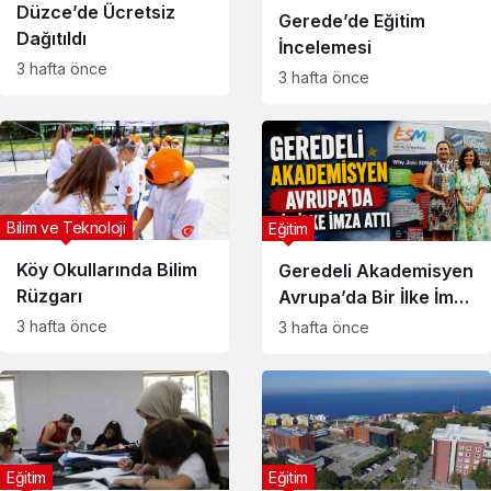
Düzce’de Ücretsiz
Gerede’de Eğitim
Dağıtıldı
İncelemesi
3 hafta önce
3 hafta önce
Bilim ve Teknoloji
Eğitim
Köy Okullarında Bilim
Geredeli Akademisyen
Rüzgarı
Avrupa’da Bir İlke İmza
Attı
3 hafta önce
3 hafta önce
Eğitim
Eğitim