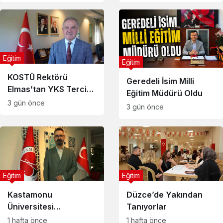
Başvuruları Nasıl
Yapılır?
Eğitim
Eğitim
KOSTÜ Rektörü
Geredeli İsim Milli
Elmas’tan YKS Tercihi
Eğitim Müdürü Oldu
Yapacak Adaylara
3 gün önce
3 gün önce
Yapay Zeka Uyarısı
Eğitim
Eğitim
Kastamonu
Düzce’de Yakından
Üniversitesi
Tanıyorlar
Akademisyeninden
1 hafta önce
1 hafta önce