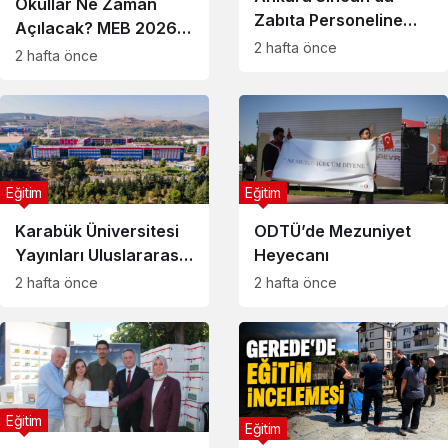
Okullar Ne Zaman
Zabıta Personeline
Açılacak? MEB 2026-
Özel Eğitim
2 hafta önce
2027 Eğitim Öğretim
2 hafta önce
Takvimini Açıkladı: İşte
Tüm Tarihler
Eğitim
Eğitim
Karabük Üniversitesi
ODTÜ’de Mezuniyet
Yayınları Uluslararası
Heyecanı
Düzeyde Görünür
2 hafta önce
2 hafta önce
Oldu
Eğitim
Eğitim