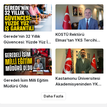
Sonuçlar Nereden
Sonuçlar Nereden
Öğrenilir?
Sorgulanır, Nakil
Başvuruları Nasıl Yapılır?
KOSTÜ Rektörü
Gerede’nin 32 Yıllık
Elmas’tan YKS Tercihi
Güvencesi: Yüzde Yüz İş
Yapacak Adaylara Yapay
Garantili
Zeka Uyarısı
Kastamonu Üniversitesi
Geredeli İsim Milli Eğitim
Akademisyeninden YKS
Müdürü Oldu
Tercih Uyarısı
Daha Fazla