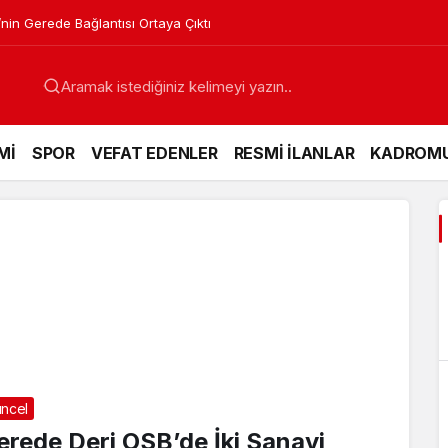
’nin Gerede Bağlantısı Ortaya Çıktı
Mİ
SPOR
VEFAT EDENLER
RESMİ İLANLAR
KADROM
ncel
erede Deri OSB’de İki Sanayi