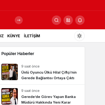
UZ
KÜNYE
İLETİŞİM
Mod
değiştir
Popüler Haberler
9 saat önce
Ünlü Oyuncu Ülkü Hilal Çiftçi’nin
Gündüz Modu
Gündüz modunu seçin.
Gerede Bağlantısı Ortaya Çıktı
9 saat önce
Gece Modu
Gece modunu seçin.
Gerede’de Görev Yapan Banka
Müdürü Hakkında Yeni Karar