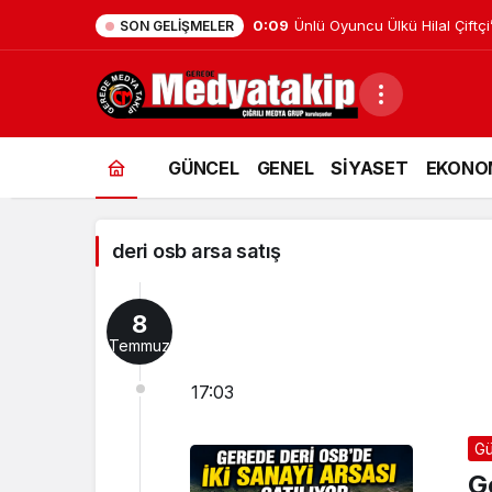
0:09
Ünlü Oyuncu Ülkü Hilal Çiftçi
SON GELIŞMELER
deri
GÜNCEL
GENEL
SİYASET
EKONO
osb
arsa
deri osb arsa satış
satış
Haberleri
8
Temmuz
17:03
Gü
G