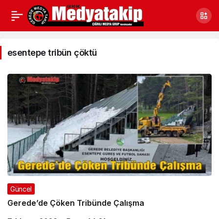
esentepe
tribün
esentepe tribün çöktü
çöktü
Haberleri
Güncel
Gerede’de Çöken Tribünde Çalışma