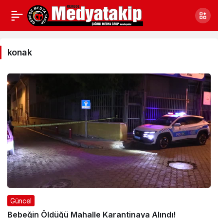
konak
Haberleri
konak
Güncel
Bebeğin Öldüğü Mahalle Karantinaya Alındı!