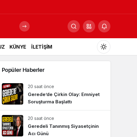
UZ
KÜNYE
İLETİŞİM
Mod
değiştir
Popüler Haberler
20 saat önce
Gerede’de Çirkin Olay: Emniyet
Gündüz Modu
Gündüz modunu seçin.
Soruşturma Başlattı
20 saat önce
Gece Modu
Gece modunu seçin.
Geredeli Tanınmış Siyasetçinin
Acı Günü