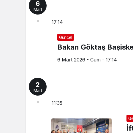
6
Mart
17:14
Güncel
Bakan Göktaş Başiske
6 Mart 2026 - Cum - 17:14
2
Mart
11:35
Ge
İ