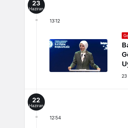
23
Haziran
13:12
Ge
B
G
U
23
22
Haziran
12:54