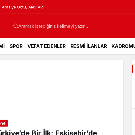
 Araziye Uçtu, Alev Aldı
Mİ
SPOR
VEFAT EDENLER
RESMİ İLANLAR
KADROM
nel
rkiye’de Bir İlk: Eskişehir’de