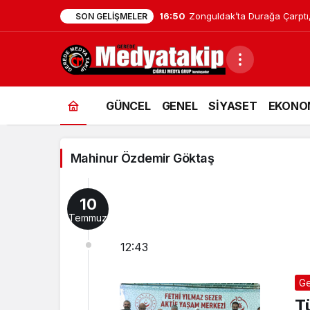
16:50
Zonguldak’ta Durağa Çarptı,
SON GELIŞMELER
Mahinur
GÜNCEL
GENEL
SİYASET
EKONO
Özdemir
Göktaş
Mahinur Özdemir Göktaş
Haberleri
10
Temmuz
12:43
Ge
Tü