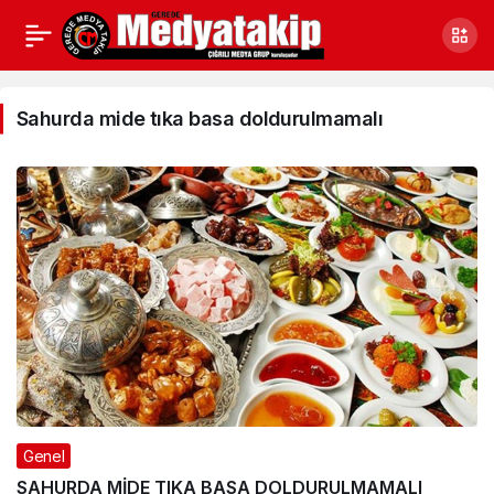
Sahurda
mide
Sahurda mide tıka basa doldurulmamalı
tıka
basa
doldurulmamalı
Haberleri
Genel
SAHURDA MİDE TIKA BASA DOLDURULMAMALI