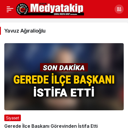
Yavuz
Ağıralioğlu
Yavuz Ağıralioğlu
Haberleri
Siyaset
Gerede İlçe Başkanı Görevinden İstifa Etti