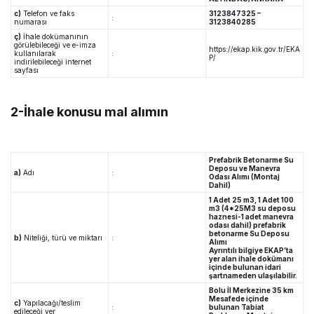
c)
Telefon ve faks
3123847325 –
:
numarası
3123840285
ç)
İhale dokümanının
görülebileceği ve e-imza
https://ekap.kik.gov.tr/EKA
kullanılarak
:
P/
indirilebileceği internet
sayfası
2-İhale konusu mal alımın
Prefabrik Betonarme Su
Deposu ve Manevra
a)
Adı
:
Odası Alımı (Montaj
Dahil)
1 Adet 25 m3, 1 Adet 100
m3 (4*25M3 su deposu
haznesi-1 adet manevra
odası dahil) prefabrik
betonarme Su Deposu
b)
Niteliği, türü ve miktarı
:
Alımı
Ayrıntılı bilgiye EKAP’ta
yer alan ihale dokümanı
içinde bulunan idari
şartnameden ulaşılabilir.
Bolu İl Merkezine 35 km
Mesafede içinde
c)
Yapılacağı/teslim
:
bulunan Tabiat
edileceği yer