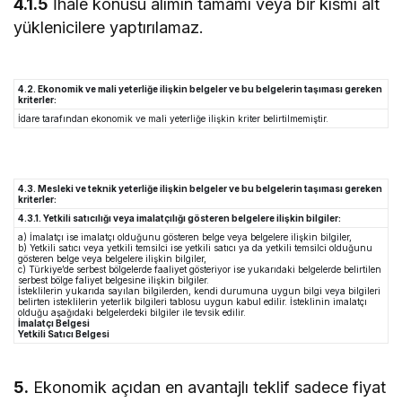
4.1.5
İhale konusu alımın tamamı veya bir kısmı alt
yüklenicilere yaptırılamaz.
4.2. Ekonomik ve mali yeterliğe ilişkin belgeler ve bu belgelerin taşıması gereken
kriterler:
İdare tarafından ekonomik ve mali yeterliğe ilişkin kriter belirtilmemiştir.
4.3. Mesleki ve teknik yeterliğe ilişkin belgeler ve bu belgelerin taşıması gereken
kriterler:
4.3.1. Yetkili satıcılığı veya imalatçılığı gösteren belgelere ilişkin bilgiler:
a) İmalatçı ise imalatçı olduğunu gösteren belge veya belgelere ilişkin bilgiler,
b) Yetkili satıcı veya yetkili temsilci ise yetkili satıcı ya da yetkili temsilci olduğunu
gösteren belge veya belgelere ilişkin bilgiler,
c) Türkiye’de serbest bölgelerde faaliyet gösteriyor ise yukarıdaki belgelerde belirtilen
serbest bölge faliyet belgesine ilişkin bilgiler.
İsteklilerin yukarıda sayılan bilgilerden, kendi durumuna uygun bilgi veya bilgileri
belirten isteklilerin yeterlik bilgileri tablosu uygun kabul edilir. İsteklinin imalatçı
olduğu aşağıdaki belgelerdeki bilgiler ile tevsik edilir.
İmalatçı Belgesi
Yetkili Satıcı Belgesi
5.
Ekonomik açıdan en avantajlı teklif sadece fiyat