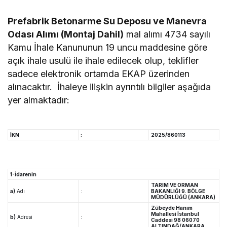
Prefabrik Betonarme Su Deposu ve Manevra
Odası Alımı (Montaj Dahil)
mal alımı 4734 sayılı
Kamu İhale Kanununun 19 uncu maddesine göre
açık ihale usulü ile ihale edilecek olup, teklifler
sadece elektronik ortamda EKAP üzerinden
alınacaktır. İhaleye ilişkin ayrıntılı bilgiler aşağıda
yer almaktadır:
İKN
:
2025/860113
1-İdarenin
TARIM VE ORMAN
a)
Adı
:
BAKANLIĞI 9. BÖLGE
MÜDÜRLÜĞÜ (ANKARA)
Zübeyde Hanım
Mahallesi İstanbul
b)
Adresi
:
Caddesi 98 06070
ALTINDAĞ/ANKARA