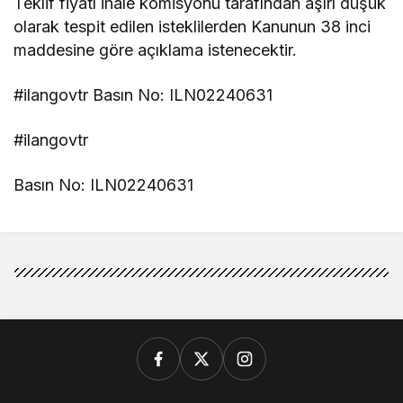
Teklif fiyatı ihale komisyonu tarafından aşırı düşük
olarak tespit edilen isteklilerden Kanunun 38 inci
maddesine göre açıklama istenecektir.
#ilangovtr Basın No: ILN02240631
#ilangovtr
Basın No: ILN02240631