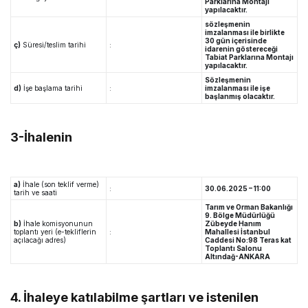
Parklarına Montajı
yapılacaktır.
sözleşmenin
imzalanması ile birlikte
30 gün içerisinde
ç)
Süresi/teslim tarihi
:
idarenin göstereceği
Tabiat Parklarına Montajı
yapılacaktır.
Sözleşmenin
d)
İşe başlama tarihi
:
imzalanması ile işe
başlanmış olacaktır.
3-İhalenin
a)
İhale (son teklif verme)
:
30.06.2025 – 11:00
tarih ve saati
Tarım ve Orman Bakanlığı
9. Bölge Müdürlüğü
b)
İhale komisyonunun
Zübeyde Hanım
toplantı yeri (e-tekliflerin
:
Mahallesi İstanbul
açılacağı adres)
Caddesi No:98 Teras kat
Toplantı Salonu
Altındağ-ANKARA
4. İhaleye katılabilme şartları ve istenilen