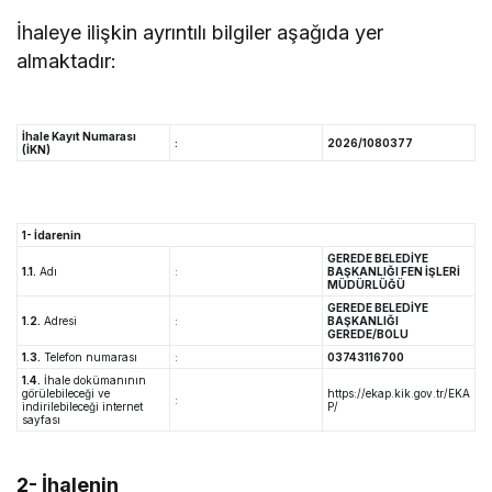
İhaleye ilişkin ayrıntılı bilgiler aşağıda yer
almaktadır:
İhale Kayıt Numarası
:
2026/1080377
(İKN)
1- İdarenin
GEREDE BELEDİYE
1.1.
Adı
:
BAŞKANLIĞI FEN İŞLERİ
MÜDÜRLÜĞÜ
GEREDE BELEDİYE
1.2.
Adresi
:
BAŞKANLIĞI
GEREDE/BOLU
1.3.
Telefon numarası
:
03743116700
1.4.
İhale dokümanının
görülebileceği ve
https://ekap.kik.gov.tr/EKA
:
indirilebileceği internet
P/
sayfası
2- İhalenin