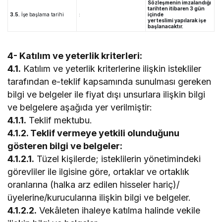
Sözleşmenin imzalandığı
tarihten itibaren 3 gün
3.5.
İşe başlama tarihi
:
içinde
yer teslimi yapılarak işe
başlanacaktır.
4- Katılım ve yeterlik kriterleri:
4.1.
Katılım ve yeterlik kriterlerine ilişkin istekliler
tarafından e-teklif kapsamında sunulması gereken
bilgi ve belgeler ile fiyat dışı unsurlara ilişkin bilgi
ve belgelere aşağıda yer verilmiştir:
4.1.1.
Teklif mektubu.
4.1.2. Teklif vermeye yetkili olunduğunu
gösteren bilgi ve belgeler:
4.1.2.1.
Tüzel kişilerde; isteklilerin yönetimindeki
görevliler ile ilgisine göre, ortaklar ve ortaklık
oranlarına (halka arz edilen hisseler hariç)/
üyelerine/kurucularına ilişkin bilgi ve belgeler.
4.1.2.2.
Vekâleten ihaleye katılma halinde vekile