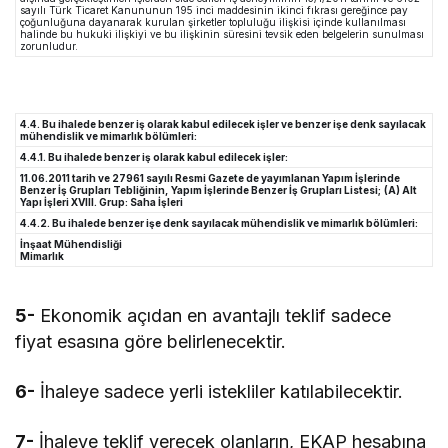
sayılı Türk Ticaret Kanununun 195 inci maddesinin ikinci fıkrası gereğince pay
çoğunluğuna dayanarak kurulan şirketler topluluğu ilişkisi içinde kullanılması
halinde bu hukuki ilişkiyi ve bu ilişkinin süresini tevsik eden belgelerin sunulması
zorunludur.
4.4. Bu ihalede benzer iş olarak kabul edilecek işler ve benzer işe denk sayılacak
mühendislik ve mimarlık bölümleri:
4.4.1. Bu ihalede benzer iş olarak kabul edilecek işler:
11.06.2011 tarih ve 27961 sayılı Resmi Gazete de yayımlanan Yapım İşlerinde
Benzer İş Grupları Tebliğinin,
Yapım İşlerinde Benzer İş Grupları Listesi;
(A) Alt
Yapı İşleri XVIII. Grup: Saha İşleri
4.4.2. Bu ihalede benzer işe denk sayılacak mühendislik ve mimarlık bölümleri:
İnşaat Mühendisliği
Mimarlık
5-
Ekonomik açıdan en avantajlı teklif sadece
fiyat esasına göre belirlenecektir.
6-
İhaleye sadece yerli istekliler katılabilecektir.
7-
İhaleye teklif verecek olanların, EKAP hesabına