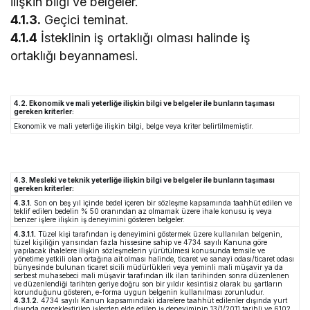
ilişkin bilgi ve belgeler.
4.1.3.
Geçici teminat.
4.1.4
İsteklinin iş ortaklığı olması halinde iş
ortaklığı beyannamesi.
4.2. Ekonomik ve mali yeterliğe ilişkin bilgi ve belgeler ile bunların taşıması
gereken kriterler:
Ekonomik ve mali yeterliğe ilişkin bilgi, belge veya kriter belirtilmemiştir.
4.3. Mesleki ve teknik yeterliğe ilişkin bilgi ve belgeler ile bunların taşıması
gereken kriterler:
4.3.1.
Son on beş yıl içinde bedel içeren bir sözleşme kapsamında taahhüt edilen ve
teklif edilen bedelin % 50 oranından az olmamak üzere ihale konusu iş veya
benzer işlere ilişkin iş deneyimini gösteren belgeler.
4.3.1.1.
Tüzel kişi tarafından iş deneyimini göstermek üzere kullanılan belgenin,
tüzel kişiliğin yarısından fazla hissesine sahip ve 4734 sayılı Kanuna göre
yapılacak ihalelere ilişkin sözleşmelerin yürütülmesi konusunda temsile ve
yönetime yetkili olan ortağına ait olması halinde, ticaret ve sanayi odası/ticaret odası
bünyesinde bulunan ticaret sicili müdürlükleri veya yeminli mali müşavir ya da
serbest muhasebeci mali müşavir tarafından ilk ilan tarihinden sonra düzenlenen
ve düzenlendiği tarihten geriye doğru son bir yıldır kesintisiz olarak bu şartların
korunduğunu gösteren, e-forma uygun belgenin kullanılması zorunludur.
4.3.1.2.
4734 sayılı Kanun kapsamındaki idarelere taahhüt edilenler dışında yurt
dışında gerçekleştirilen işlerden elde edilen iş deneyiminin 13/1/2011 tarihli ve 6102