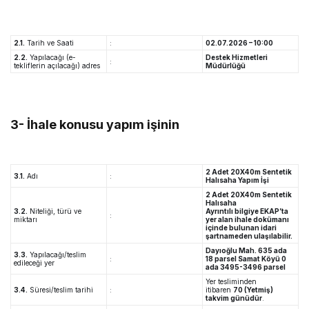
2.1.
Tarih ve Saati
:
02.07.2026 – 10:00
2.2.
Yapılacağı (e-
Destek Hizmetleri
:
tekliflerin açılacağı) adres
Müdürlüğü
3- İhale konusu yapım işinin
2 Adet 20X40m Sentetik
3.1.
Adı
:
Halısaha Yapım İşi
2 Adet 20X40m Sentetik
Halısaha
3.2.
Niteliği, türü ve
Ayrıntılı bilgiye EKAP’ta
:
miktarı
yer alan ihale dokümanı
içinde bulunan idari
şartnameden ulaşılabilir.
Dayıoğlu Mah. 635 ada
3.3.
Yapılacağı/teslim
:
18 parsel Samat Köyü 0
edileceği yer
ada 3495-3496 parsel
Yer tesliminden
3.4.
Süresi/teslim tarihi
:
itibaren
70 (Yetmiş)
takvim günüdür
.