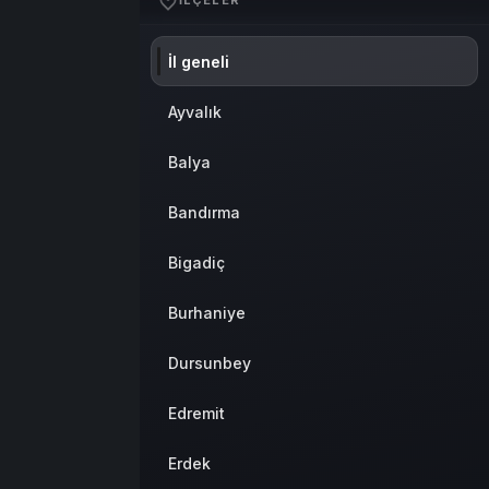
İLÇELER
Sistem Modu
Sistem modunu seçin.
İl geneli
Ayvalık
Balya
Bandırma
Bigadiç
Burhaniye
Dursunbey
Edremit
Erdek