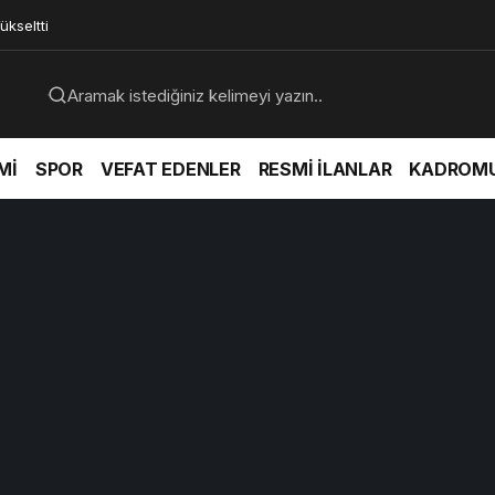
kseltti
Mİ
SPOR
VEFAT EDENLER
RESMİ İLANLAR
KADROM