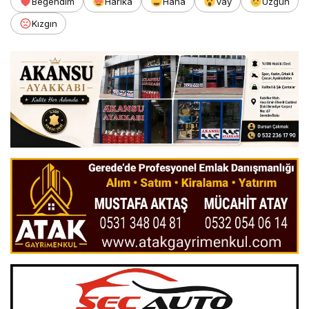
Beğendim
Harika
Haha
Vay
Üzgün
Kızgın