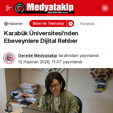
Gerede’den 6 Ülke
0
Paylaş
Ortaklı Uluslararası
Bilim Ve Teknoloji
Haberler
Karabük
Üniversitesi’nd
Karabük Üniversitesi’nden
en
Projeler
Ebeveynlere
Ebeveynlere Dijital Rehber
Dijital Rehber
Gerede Medyatakip
tarafından yayınlandı
12 Haziran 2026, 11:47
yayınlandı