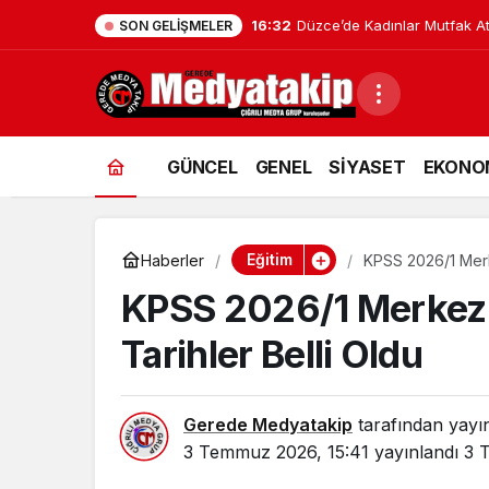
16:32
Düzce’de Kadınlar Mutfak Atö
SON GELIŞMELER
GÜNCEL
GENEL
SİYASET
EKONO
Eğitim
Haberler
KPSS 2026/1 Merke
KPSS 2026/1 Merkezi 
Tarihler Belli Oldu
Gerede Medyatakip
tarafından yayı
3 Temmuz 2026, 15:41
yayınlandı
3 