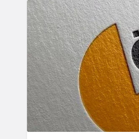
Genel
Düzce’de K
Genel
Mutfak Atöl
Kocaeli Karamürsel’de
Profesyone
Tadilatta Yangın Çıktı
Attı