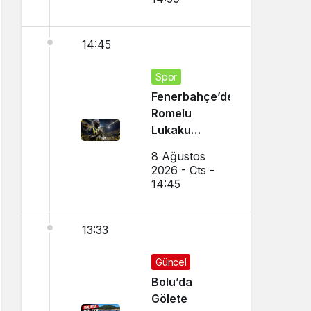
14:45
Spor
Fenerbahçe’den
Romelu
Lukaku
Transferi!
8 Ağustos
Napoli ile
2026 - Cts -
Görüşmeler
14:45
Başladı
13:33
Güncel
Bolu’da
Gölete