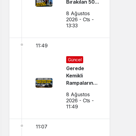
Bırakılan 500
Metrelik Ağ
8 Ağustos
Ele Geçirildi
2026 - Cts -
13:33
11:49
Güncel
Gerede
Kemikli
Rampalarında
Yangın:
8 Ağustos
Araçlar Kül
2026 - Cts -
Oldu
11:49
11:07