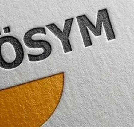
adınlar
Genel
yesi ile
lliğe Adım
Düzce’de Gençlere
Sağlıklı Yaşam Eğitimi