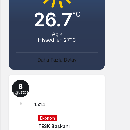
26.7
°C
Açık
Hissedilen 27°C
Daha Fazla Detay
8
Ağustos
15:14
Ekonomi
TESK Başkanı