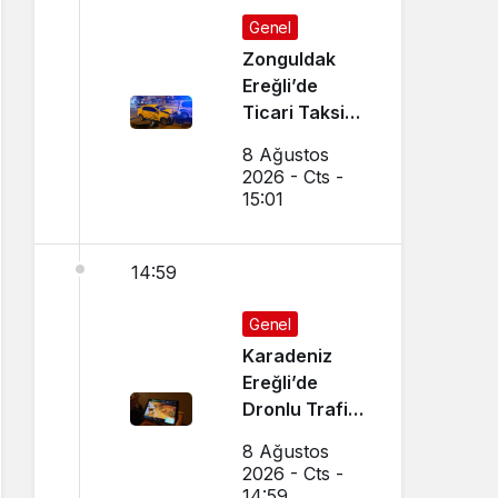
Genel
Zonguldak
Ereğli’de
Ticari Taksi
İle Otomobil
8 Ağustos
Çarpıştı
2026 - Cts -
15:01
14:59
Genel
Karadeniz
Ereğli’de
Dronlu Trafik
Denetimi
8 Ağustos
Yapılıyor
2026 - Cts -
14:59