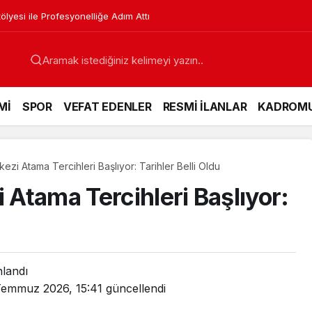
lyesi ile Profesyonelliğe Adım Attı
Mİ
SPOR
VEFAT EDENLER
RESMİ İLANLAR
KADROM
zi Atama Tercihleri Başlıyor: Tarihler Belli Oldu
Atama Tercihleri Başlıyor:
nlandı
Temmuz 2026, 15:41
güncellendi