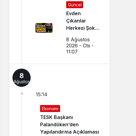
Güncel
Evden
Çıkanlar
Herkesi Şoke
Etti: Gerede
8 Ağustos
Cezaevine
2026 - Cts -
Gönderildi
11:07
8
Ağustos
15:14
Ekonomi
TESK Başkanı
Palandöken’den
Yapılandırma Açıklaması