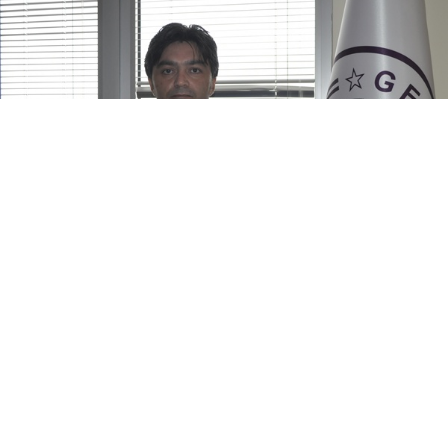
0
Paylaş
Beğen
Gerede
Ticaret
ve