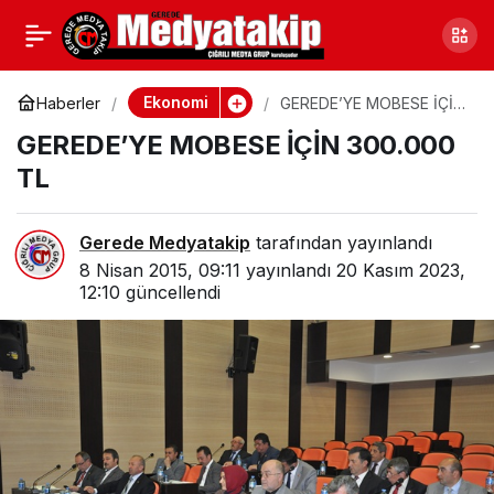
KAŞKA, BAŞBAKANLA
0
Paylaş
GÖRÜŞECEK
Ekonomi
Haberler
GEREDE’YE MOBESE İÇİN
300.000 TL
GEREDE’YE MOBESE İÇİN 300.000
TL
Gerede Medyatakip
tarafından yayınlandı
8 Nisan 2015, 09:11
yayınlandı
20 Kasım 2023,
12:10
güncellendi