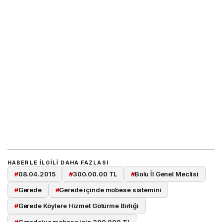
HABERLE ILGILI DAHA FAZLASI
#
08.04.2015
#
300.00.00 TL
#
Bolu İl Genel Meclisi
#
Gerede
#
Gerede içinde mobese sistemini
#
Gerede Köylere Hizmet Götürme Birliği
#
Gerede’ye mobese için 300.000 TL