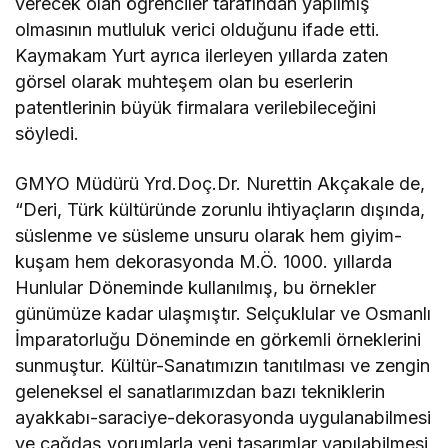
verecek olan öğrenciler tarafından yapılmış
olmasının mutluluk verici olduğunu ifade etti.
Kaymakam Yurt ayrıca ilerleyen yıllarda zaten
görsel olarak muhteşem olan bu eserlerin
patentlerinin büyük firmalara verilebileceğini
söyledi.
GMYO Müdürü Yrd.Doç.Dr. Nurettin Akçakale de,
“Deri, Türk kültüründe zorunlu ihtiyaçların dışında,
süslenme ve süsleme unsuru olarak hem giyim-
kuşam hem dekorasyonda M.Ö. 1000. yıllarda
Hunlular Döneminde kullanılmış, bu örnekler
günümüze kadar ulaşmıştır. Selçuklular ve Osmanlı
İmparatorluğu Döneminde en görkemli örneklerini
sunmuştur. Kültür-Sanatımızın tanıtılması ve zengin
geleneksel el sanatlarımızdan bazı tekniklerin
ayakkabı-saraciye-dekorasyonda uygulanabilmesi
ve çağdaş yorumlarla yeni tasarımlar yapılabilmesi