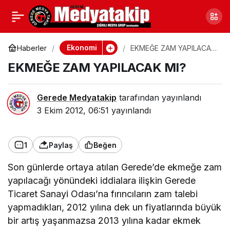
DERİDEN İNANILMAZ
0
Paylaş
ESERLER
Ekonomi
Haberler
EKMEĞE ZAM YAPILACAK
MI?
EKMEĞE ZAM YAPILACAK MI?
Gerede Medyatakip
tarafından yayınlandı
3 Ekim 2012, 06:51
yayınlandı
1
Paylaş
Beğen
Son günlerde ortaya atılan Gerede’de ekmeğe zam
yapılacağı yönündeki iddialara ilişkin Gerede
Ticaret Sanayi Odası’na fırıncıların zam talebi
yapmadıkları, 2012 yılına dek un fiyatlarında büyük
bir artış yaşanmazsa 2013 yılına kadar ekmek