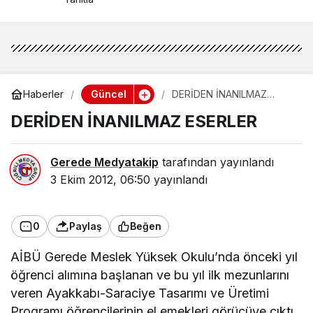
Güncel
Haberler
DERİDEN İNANILMAZ
ESERLER
DERİDEN İNANILMAZ ESERLER
Gerede Medyatakip
tarafından yayınlandı
3 Ekim 2012, 06:50
yayınlandı
0
Paylaş
Beğen
AİBÜ Gerede Meslek Yüksek Okulu’nda önceki yıl
öğrenci alımına başlanan ve bu yıl ilk mezunlarını
veren Ayakkabı-Saraciye Tasarımı ve Üretimi
Programı öğrencilerinin el emekleri görücüye çıktı.