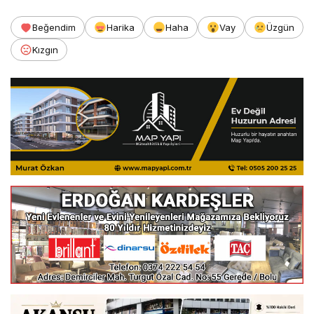
Beğendim
Harika
Haha
Vay
Üzgün
Kızgın