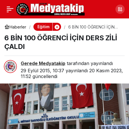
KÜPÇÜ: “BAL
0
Paylaş
YAPMAYAN ARI
Eğitim
Haberler
6 BİN 100 ÖĞRENCİ İÇİN
DERS ZİLİ ÇALDI
6 BİN 100 ÖĞRENCİ İÇİN DERS ZİLİ
İSTEMİYORUZ”
ÇALDI
Gerede Medyatakip
tarafından yayınlandı
29 Eylül 2015, 10:37
yayınlandı
20 Kasım 2023,
11:52
güncellendi