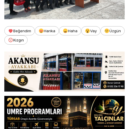
Beğendim
Harika
Haha
Vay
Üzgün
Kızgın