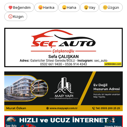
Beğendim
Harika
Haha
Vay
Üzgün
Kızgın