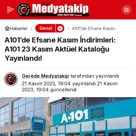
A101’de Efsane Kasım
0
İndirimleri: A101 23
Genel
Haberler
A101’de Efsane Kasım
İndirimleri: A101 23 Kasım
A101’de Efsane Kasım İndirimleri:
Aktüel Kataloğu Yayınlandı!
Kasım Aktüel Kataloğu
A101 23 Kasım Aktüel Kataloğu
Yayınlandı!
Yayınlandı!
Gerede Medyatakip
tarafından yayınlandı
21 Kasım 2023, 19:04
yayınlandı
21 Kasım
2023, 19:04
güncellendi