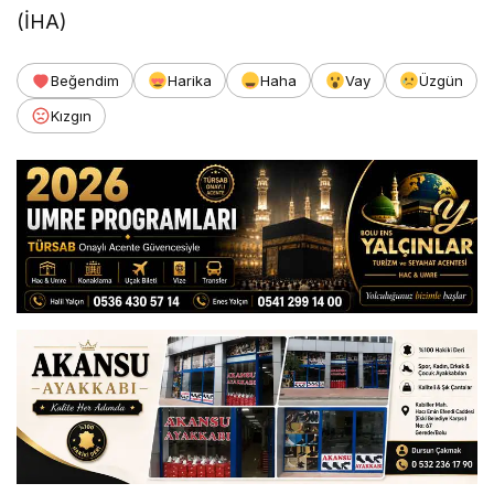
(İHA)
Beğendim
Harika
Haha
Vay
Üzgün
Kızgın