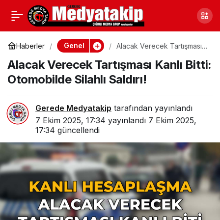
3. Kattan Düşen Genç
0
Paylaş
Kadın Ağır Yaralandı
Genel
Haberler
Alacak Verecek Tartışması
Kanlı Bitti: Otomobilde Silahlı
Alacak Verecek Tartışması Kanlı Bitti:
Saldırı!
Otomobilde Silahlı Saldırı!
Gerede Medyatakip
tarafından yayınlandı
7 Ekim 2025, 17:34
yayınlandı
7 Ekim 2025,
17:34
güncellendi