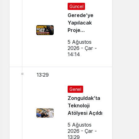
Güncel
Gerede’ye
Yapılacak
Proje
Köylüleri
5 Ağustos
Ayağa
2026 - Çar -
Kaldırdı:
14:14
Eylem Öncesi
Vali Devreye
13:29
Girdi
Genel
Zonguldak’ta
Teknoloji
Atölyesi Açıldı
5 Ağustos
2026 - Çar -
13:29