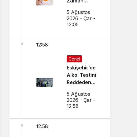
Zaman
Açıklanacak?
5 Ağustos
Sonuçlar
2026 - Çar -
Nereden
13:05
Öğrenilir?
12:58
Genel
Eskişehir’de
Alkol Testini
Reddeden
Ehliyetsiz
5 Ağustos
Sürücüye 390
2026 - Çar -
Bin TL Ceza
12:58
12:58