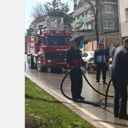
Güncel
Güncel
Gerede’de
Gerede’de Dev Projenin
Temizlik: 
Temeli Atıldı
Çalışma Baş