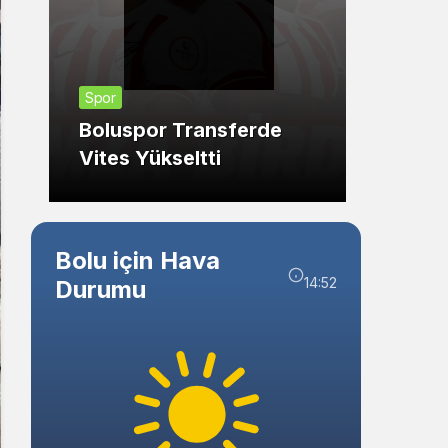
Sistem Modu
Sistem modunu seçin.
Güncel
Spor
Gere
Boluspor Transferde
Oldu:
Vites Yükseltti
Duyu
Bolu için Hava
14:52
Durumu