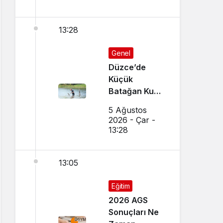
13:28
Genel
Düzce’de
Küçük
Batağan Kuşu
Kurtarıldı
5 Ağustos
2026 - Çar -
13:28
13:05
Eğitim
2026 AGS
Sonuçları Ne