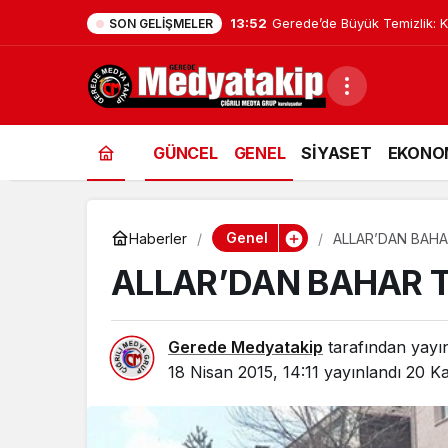
13:52
Gerede’de Büyük Temizlik: K
SON GELIŞMELER
GÜNCEL
GENEL
SİYASET
EKONO
Genel
Haberler
ALLAR’DAN BAHA
ALLAR’DAN BAHAR T
Gerede Medyatakip
tarafından yayı
18 Nisan 2015, 14:11
yayınlandı
20 Ka