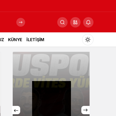
UZ
KÜNYE
İLETİŞİM
Mod
değiştir
Gündüz Modu
Gündüz modunu seçin.
Gece Modu
Gece modunu seçin.