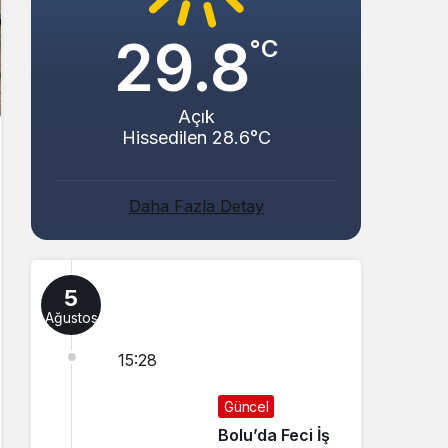
29.8
°C
Açık
Hissedilen 28.6°C
Daha Fazla Detay
5
Ağustos
15:28
Güncel
Bolu’da Feci İş