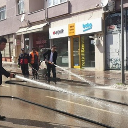
Eğitim
 Büyük
Bolu’dan Türkiye’ye
Kapsamlı
Örnek Oluyor, Yoğun İlgi
latıldı
Görüyor