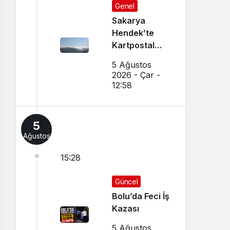
Genel
Sakarya
Hendek’te
Kartpostal
Gibi Manzara
5 Ağustos
Büyüledi
2026 - Çar -
12:58
5
Ağustos
15:28
Güncel
Bolu’da Feci İş
Kazası
5 Ağustos