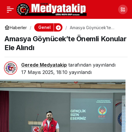
Sakarya Serdivan’da
0
Paylaş
Fuhuş Operasyonu: 2
Genel
Haberler
Amasya Göynücek’te
Önemli Konular Ele Alındı
Amasya Göynücek’te Önemli Konular
Şahsa İşlem Yapıldı
Ele Alındı
Gerede Medyatakip
tarafından yayınlandı
17 Mayıs 2025, 18:10
yayınlandı