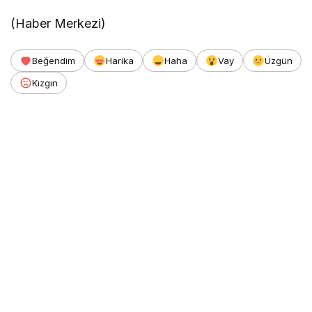
(Haber Merkezi)
Beğendim
Harika
Haha
Vay
Üzgün
Kızgın