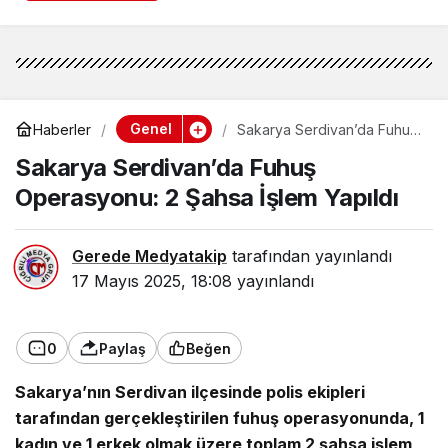
Genel
Haberler
Sakarya Serdivan’da Fuhuş
Operasyonu: 2 Şahsa İşlem
Sakarya Serdivan’da Fuhuş
Yapıldı
Operasyonu: 2 Şahsa İşlem Yapıldı
Gerede Medyatakip
tarafından yayınlandı
17 Mayıs 2025, 18:08
yayınlandı
0
Paylaş
Beğen
Sakarya’nın Serdivan ilçesinde polis ekipleri
tarafından gerçekleştirilen fuhuş operasyonunda, 1
kadın ve 1 erkek olmak üzere toplam 2 şahsa işlem