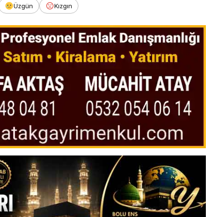
Üzgün
Kızgın