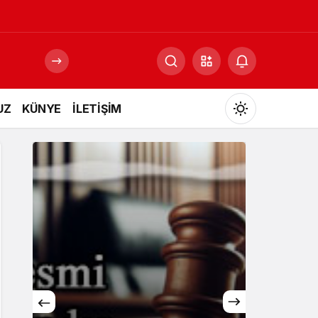
UZ
KÜNYE
İLETİŞİM
Mod
değiştir
Gündüz Modu
Gündüz modunu seçin.
Gece Modu
Gece modunu seçin.