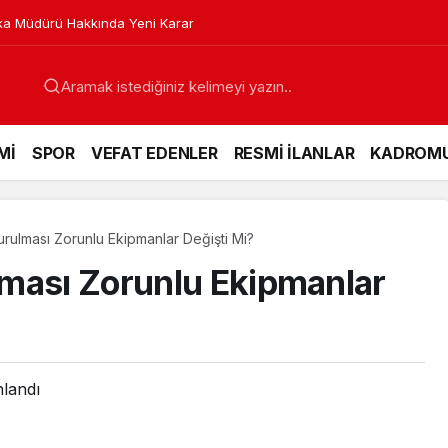
a Müdürü Hakkında Yeni Karar
Mİ
SPOR
VEFAT EDENLER
RESMİ İLANLAR
KADROM
rulması Zorunlu Ekipmanlar Değişti Mi?
ması Zorunlu Ekipmanlar
nlandı