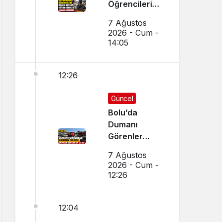
Öğrencileri
Başka Okulda
7 Ağustos
Eğitim
2026 - Cum -
Görecek
14:05
12:26
Güncel
Bolu’da
Dumanı
Görenler
Yangın Sandı,
7 Ağustos
Ekipler
2026 - Cum -
Seferber Oldu
12:26
12:04