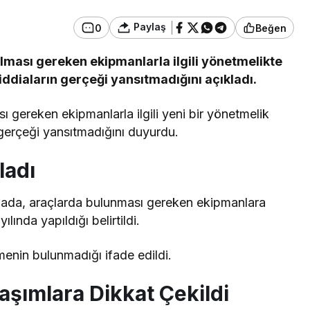
Paylaş
0
Beğen
Güncel
ulması gereken ekipmanlarla ilgili yönetmelikte
u Ülkü Hilal
Gerede’de Görev Yapan
 iddiaların gerçeği yansıtmadığını açıkladı.
 Gerede
Banka Müdürü Hakkında
Ortaya Çıktı
Yeni Karar
sı gereken ekipmanlarla ilgili yeni bir yönetmelik
n gerçeği yansıtmadığını duyurdu.
ladı
amada, araçlarda bulunması gereken ekipmanlara
lında yapıldığı belirtildi.
enin bulunmadığı ifade edildi.
şımlara Dikkat Çekildi