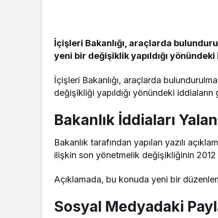
Güncel
İçişleri Bakanlığı, araçlarda bulundur
Ünlü Oyunc
yeni bir değişiklik yapıldığı yönündeki
Çiftçi’nin
Bağlantısı 
İçişleri Bakanlığı, araçlarda bulundurulma
değişikliği yapıldığı yönündeki iddiaları
Bakanlık İddiaları Yalan
Bakanlık tarafından yapılan yazılı açıkl
ilişkin son yönetmelik değişikliğinin 2012 yı
Açıklamada, bu konuda yeni bir düzenlem
Sosyal Medyadaki Payla