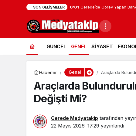
0:01
Gerede’de Görev Yapan Bank
SON GELIŞMELER
GÜNCEL
GENEL
SİYASET
EKONO
Genel
Haberler
Araçlarda Bulundu
Araçlarda Bulundurul
Değişti Mi?
Gerede Medyatakip
tarafından yayı
22 Mayıs 2026, 17:29
yayınlandı