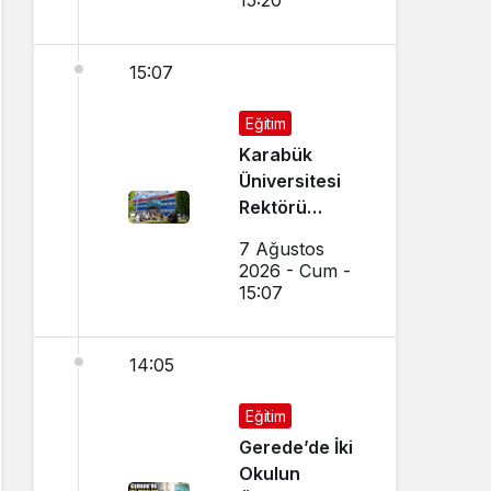
15:20
15:07
Eğitim
Karabük
Üniversitesi
Rektörü
Kırışık’tan
7 Ağustos
Aday
2026 - Cum -
Öğrencilere
15:07
Tercih Çağrısı
14:05
Eğitim
Gerede’de İki
Okulun