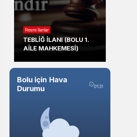
Sistem Modu
Sistem modunu seçin.
Resmi İl
Resmi İlanlar
TAŞI
TEBLİĞ İLANI (BOLU 1.
İHALE
AİLE MAHKEMESİ)
BELED
Bolu için Hava
01:31
Durumu