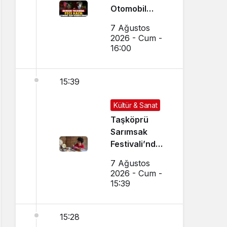
Otomobil
Uçup
7 Ağustos
Hurdaya
2026 - Cum -
Döndü
16:00
15:39
Kültür & Sanat
Taşköprü
Sarımsak
Festivali’nde
El Sanatları ve
7 Ağustos
Yöresel
2026 - Cum -
Lezzetler
15:39
Buluştu
15:28