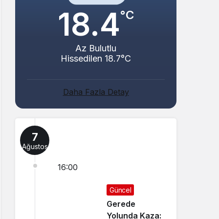
18.4
°C
Az Bulutlu
Hissedilen 18.7°C
Daha Fazla Detay
7
Ağustos
16:00
Güncel
Gerede
Yolunda Kaza: