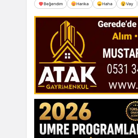
Beğendim
Harika
Haha
Vay