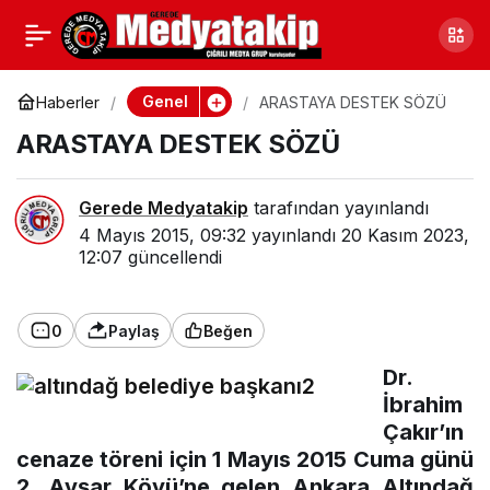
ŞİİR YARIŞMASI YARIN
0
Paylaş
Genel
Haberler
ARASTAYA DESTEK SÖZÜ
ARASTAYA DESTEK SÖZÜ
Gerede Medyatakip
tarafından yayınlandı
4 Mayıs 2015, 09:32
yayınlandı
20 Kasım 2023,
12:07
güncellendi
0
Paylaş
Beğen
Dr.
İbrahim
Çakır’ın
cenaze töreni için 1 Mayıs 2015 Cuma günü
2. Avşar Köyü’ne gelen Ankara Altındağ