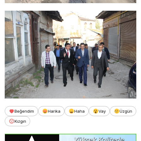
Beğendim
Harika
Haha
Vay
Üzgün
Kızgın