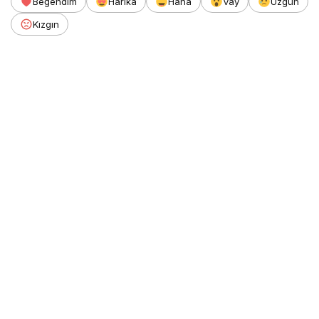
Beğendim
Harika
Haha
Vay
Üzgün
Kızgın