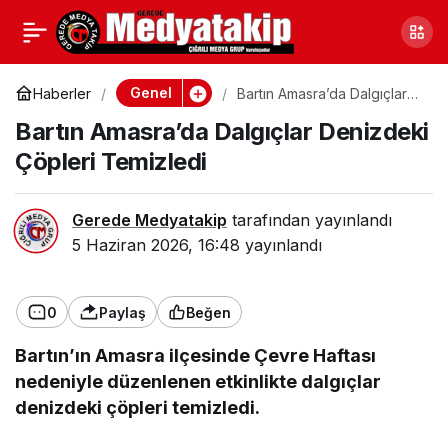
Sakarya Adapazarı’nda
0
Paylaş
Uyuşturucu Operasyonu
Genel
Haberler
Bartın Amasra’da Dalgıçlar
Denizdeki Çöpleri
Bartın Amasra’da Dalgıçlar Denizdeki
Temizledi
Çöpleri Temizledi
Gerede Medyatakip
tarafından yayınlandı
5 Haziran 2026, 16:48
yayınlandı
0
Paylaş
Beğen
Bartın’ın Amasra ilçesinde Çevre Haftası
nedeniyle düzenlenen etkinlikte dalgıçlar
denizdeki çöpleri temizledi.