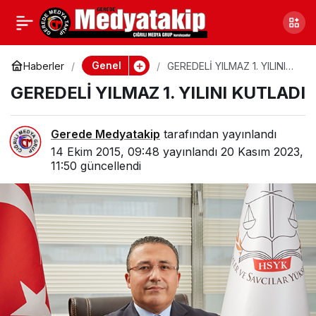
GEREDE’DE VAHŞİ
1
Paylaş
CİNAYET
Genel
Haberler
GEREDELİ YILMAZ 1. YILINI
KUTLADI
GEREDELİ YILMAZ 1. YILINI KUTLADI
Gerede Medyatakip
tarafından yayınlandı
14 Ekim 2015, 09:48
yayınlandı
20 Kasım 2023,
11:50
güncellendi