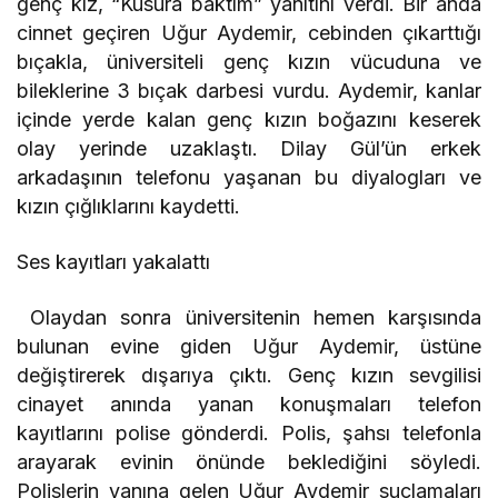
genç kız, “Kusura baktım” yanıtını verdi. Bir anda
cinnet geçiren Uğur Aydemir, cebinden çıkarttığı
bıçakla, üniversiteli genç kızın vücuduna ve
bileklerine 3 bıçak darbesi vurdu. Aydemir, kanlar
içinde yerde kalan genç kızın boğazını keserek
olay yerinde uzaklaştı. Dilay Gül’ün erkek
arkadaşının telefonu yaşanan bu diyalogları ve
kızın çığlıklarını kaydetti.
Ses kayıtları yakalattı
Olaydan sonra üniversitenin hemen karşısında
bulunan evine giden Uğur Aydemir, üstüne
değiştirerek dışarıya çıktı. Genç kızın sevgilisi
cinayet anında yanan konuşmaları telefon
kayıtlarını polise gönderdi. Polis, şahsı telefonla
arayarak evinin önünde beklediğini söyledi.
Polislerin yanına gelen Uğur Aydemir suçlamaları