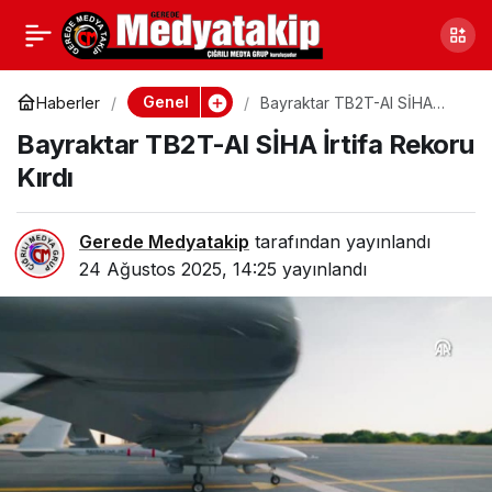
Samsun Çarşamba’da
0
Paylaş
Trafik Kazası: 4 Yaralı
Genel
Haberler
Bayraktar TB2T-AI SİHA
İrtifa Rekoru Kırdı
Bayraktar TB2T-AI SİHA İrtifa Rekoru
Kırdı
Gerede Medyatakip
tarafından yayınlandı
24 Ağustos 2025, 14:25
yayınlandı