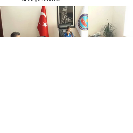
0
Paylaş
Beğen
Gerede
Kaymak
amı
Arslan Yurt Belediye Başkanı Mustafa