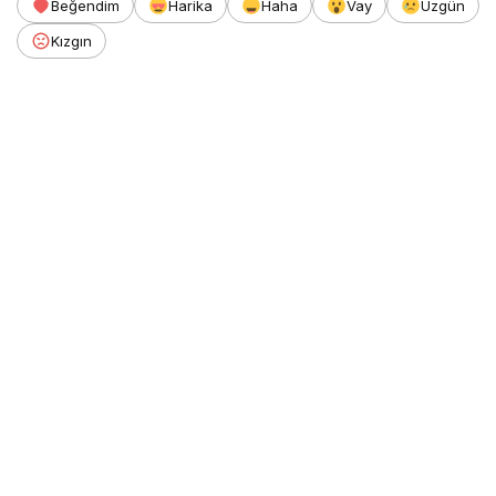
Beğendim
Harika
Haha
Vay
Üzgün
Kızgın