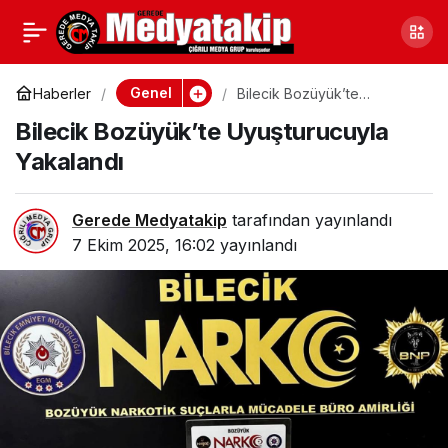
Düzce’de Onlarca Kişi
0
Paylaş
Yakalandı
Genel
Haberler
Bilecik Bozüyük’te
Uyuşturucuyla Yakalandı
Bilecik Bozüyük’te Uyuşturucuyla
Yakalandı
Gerede Medyatakip
tarafından yayınlandı
7 Ekim 2025, 16:02
yayınlandı