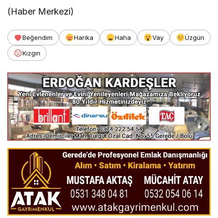
(Haber Merkezi)
Beğendim
Harika
Haha
Vay
Üzgün
Kızgın