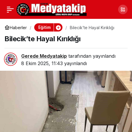
Eskişehir’de Araba Çalıp
0
Paylaş
Polisten Kaçmaya
Eğitim
Haberler
Bilecik’te Hayal Kırıklığı
Bilecik’te Hayal Kırıklığı
Çalışan Şüpheli
Gerede Medyatakip
tarafından yayınlandı
Yakalandı
8 Ekim 2025, 11:43
yayınlandı