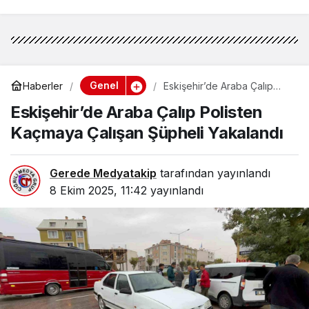
Genel
Haberler
Eskişehir’de Araba Çalıp
Polisten Kaçmaya Çalışan
Eskişehir’de Araba Çalıp Polisten
Şüpheli Yakalandı
Kaçmaya Çalışan Şüpheli Yakalandı
Gerede Medyatakip
tarafından yayınlandı
8 Ekim 2025, 11:42
yayınlandı