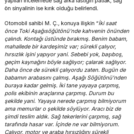
yapılan incelemede sağ arka lastiğin patlak, sağ
ön sinyalinin ise kırık olduğu belirlendi.
Otomobil sahibi M. Ç., konuya ilişkin “
İki saat
önce Toki Aşağısöğütönü’nde kahvenin önünden
çalındı. Kontağı üstünde bırakmış. Benim babam,
mahallede bir kardeşimiz var; sürekli çalıyor,
hırsızlık işini yapıyor yani. Sebebi yok, başıboş,
geçim kaynağını böyle sağlıyor; çalarak sağlıyor.
Daha önce de sürekli çalıyordu zaten. Bugün de
babamın arabasını çalmış. Aşağı Söğütönü’nden
buraya kadar gelmiş. İki tane yayaya çarpmış,
polis ekibinin araçlarına çarpmış. Durum bu
şekilde yani. Yayaya nerede çarpmış bilmiyorum
ama memurlar o şekilde söylüyor. Aracı biz de
şimdi teslim aldık. Sağ tekerlerini çarpmış, sağ
tarafında hasar var. İçinde ne var bilmiyorum.
Çalıyor, motor ve araba hırsızlığını sürekli