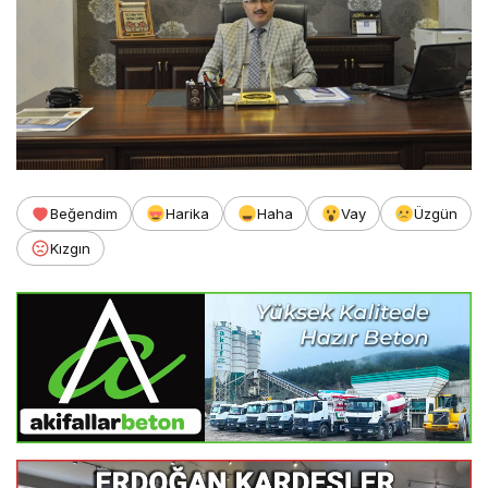
Beğendim
Harika
Haha
Vay
Üzgün
Kızgın