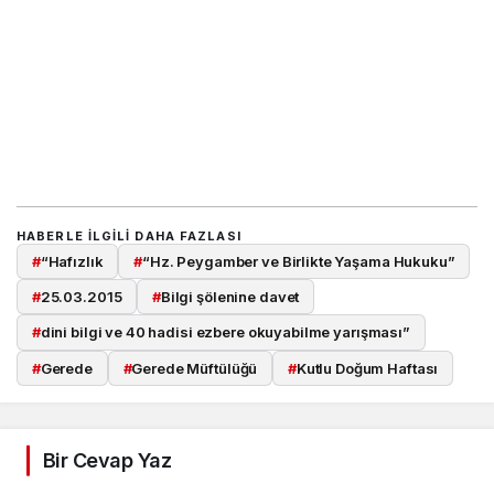
HABERLE ILGILI DAHA FAZLASI
#
“Hafızlık
#
“Hz. Peygamber ve Birlikte Yaşama Hukuku”
#
25.03.2015
#
Bilgi şölenine davet
#
dini bilgi ve 40 hadisi ezbere okuyabilme yarışması”
#
Gerede
#
Gerede Müftülüğü
#
Kutlu Doğum Haftası
Bir Cevap Yaz