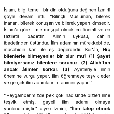
İslam, bilgi temelli bir din olduğuna değinen İzmirli
şöyle devam etti: “Bilinçli Müslüman, bilerek
inanan, bilerek konuşan ve bilerek yapan kimsedir.
İslam’a göre ilimle meşgul olmak en önemli ve en
faziletli ibadettir. Âlimin uykusu, cahilin
ibadetinden üstündür. İlim adamının mürekkebi de,
mücahidin kanı ile eş değerdedir. Kur’ân,
Hiç
bilenlerle bilmeyenler bir olur mu? (1) Şayet
bilmiyorsanız bilenlere sorunuz. (2) Allah’tan
ancak âlimler korkar. (3)
Ayetleriyle ilmin
önemine vurgu yapar, ilim öğrenmeye teşvik eder
ve gerçek ilim adamlarının tanımını yapar.’’
‘’Peygamberimizde pek çok hadisinde bizleri ilme
teşvik etmiş, gayeli ilim adamı olmaya
yönlendirmiştir’’ diyen İzmirli,
“İlim talep etmek