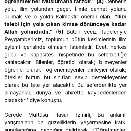
öğrenmek her Müslümana farzdır.” (4)
Cennetin
yolu, ilim yolundan geçer. İlimle cennet yolunu
bulmak ve o yolda kalmaktır önemli olan.
“İlim
talebi için yola çıkan kimse dönünceye kadar
Allah yolundadır.”
(
5)
Bütün veciz ifadeleriyle
Peygamberimiz, toplumun bütün kesimlerinin ilim
eylemi içerisinde olmasını istemiştir. Evet, herkes
gücü ve kapasitesi nispetinde bu seferberliğe
katılacaktır. Bilenler, öğretici olarak; bilmeyenler
öğrenici olarak; öğrenemeyenler dinleyici olarak;
ötekiler bütün bu sınıfları sevip destekleyenler
olarak bu işte yer alacaktır. Bu seferberlikte yer
almayanlar, dünya ve ahirette kaybedenlerden
olacaktır’’ diye konuştu.
Gerede Müftüsü Hasan İzmirli
,
Bu anlamlı
yarışmaların da güzelliklerin yeşermesine katkı
sunulacağına inandığını belirterek, ‘’Öğretmenler,