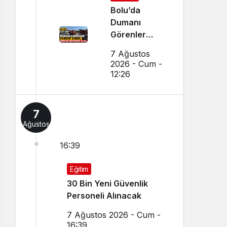
Bolu’da
Dumanı
Görenler
Yangın Sandı,
7 Ağustos
Ekipler
2026 - Cum -
Seferber Oldu
12:26
7
Ağustos
16:39
Eğitim
30 Bin Yeni Güvenlik
Personeli Alınacak
7 Ağustos 2026 - Cum -
16:39