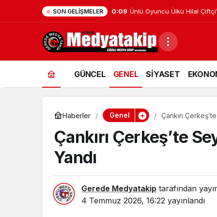
0:09
Ünlü Oyuncu Ülkü Hilal Çiftçi
SON GELIŞMELER
GÜNCEL
GENEL
SİYASET
EKONO
Genel
Haberler
Çankırı Çerkeş’te
Çankırı Çerkeş’te Sey
Yandı
Gerede Medyatakip
tarafından yayı
4 Temmuz 2026, 16:22
yayınlandı