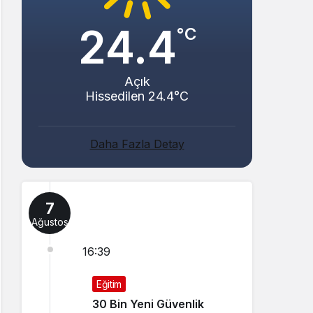
24.4
°C
Açık
Hissedilen 24.4°C
Daha Fazla Detay
7
Ağustos
16:39
Eğitim
30 Bin Yeni Güvenlik