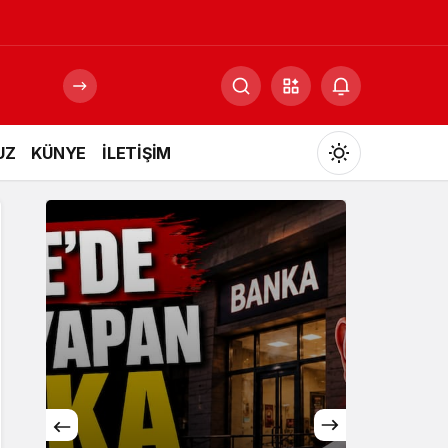
UZ
KÜNYE
İLETİŞİM
Mod
değiştir
Gündüz Modu
Gündüz modunu seçin.
Gece Modu
Gece modunu seçin.