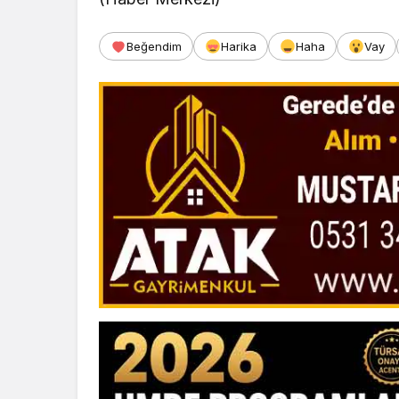
Beğendim
Harika
Haha
Vay