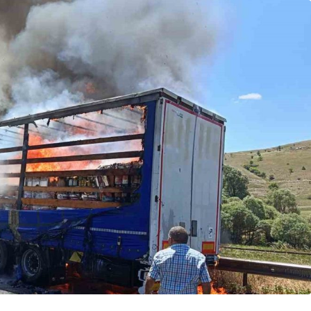
Güncel
Ünlü Oyuncu Ülkü Hilal
lu Yolunda
Çiftçi’nin Gerede
, 2 Yaralı
Bağlantısı Ortaya Çıktı