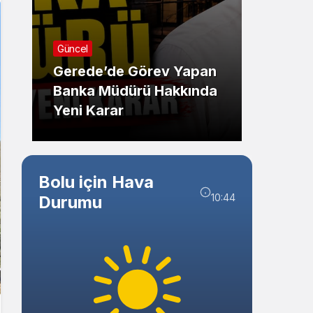
Sistem Modu
Sistem modunu seçin.
Güncel
Resmi İl
Gerede’de Görev Yapan
Banka Müdürü Hakkında
TEBLİ
Yeni Karar
AİLE
Bolu için Hava
10:44
Durumu