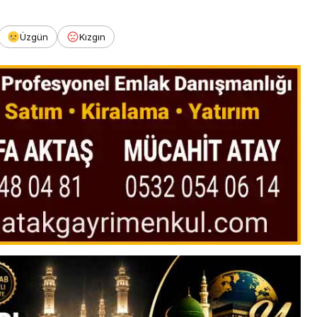
Üzgün
Kızgın