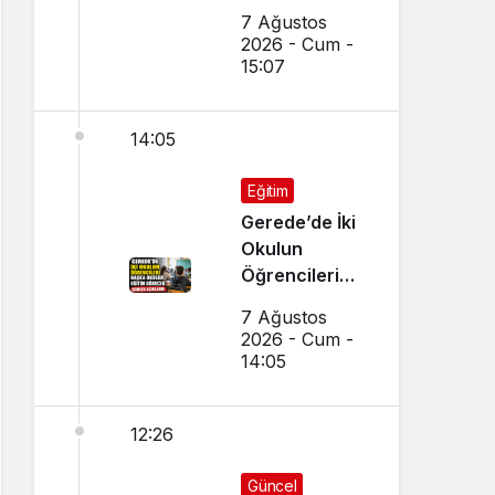
Kırışık’tan
7 Ağustos
Aday
2026 - Cum -
Öğrencilere
15:07
Tercih Çağrısı
14:05
Eğitim
Gerede’de İki
Okulun
Öğrencileri
Başka Okulda
7 Ağustos
Eğitim
2026 - Cum -
Görecek
14:05
12:26
Güncel