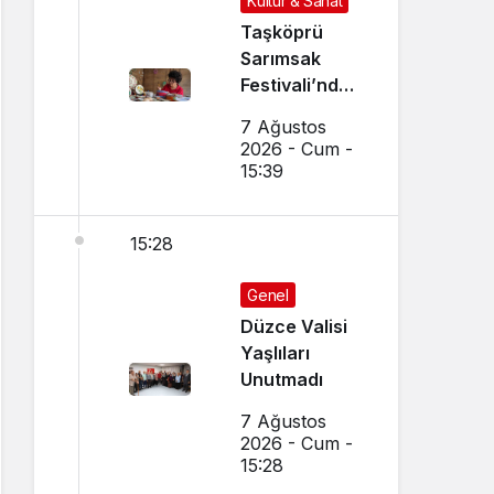
Kültür & Sanat
Taşköprü
Sarımsak
Festivali’nde
El Sanatları ve
7 Ağustos
Yöresel
2026 - Cum -
Lezzetler
15:39
Buluştu
15:28
Genel
Düzce Valisi
Yaşlıları
Unutmadı
7 Ağustos
2026 - Cum -
15:28