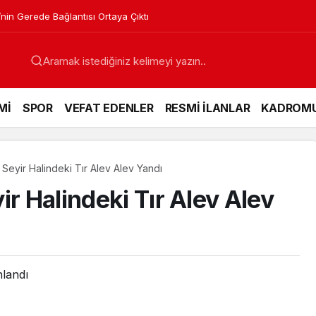
’nin Gerede Bağlantısı Ortaya Çıktı
Mİ
SPOR
VEFAT EDENLER
RESMİ İLANLAR
KADROM
 Seyir Halindeki Tır Alev Alev Yandı
ir Halindeki Tır Alev Alev
nlandı