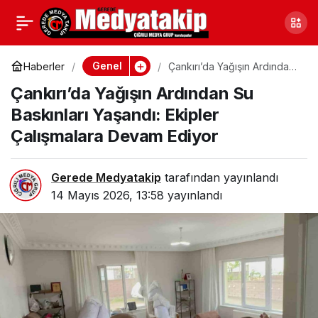
Bartın’da Fırtına
0
Paylaş
Korkuttu
Genel
Haberler
Çankırı’da Yağışın Ardından
Su Baskınları Yaşandı:
Çankırı’da Yağışın Ardından Su
Ekipler Çalışmalara Devam
Ediyor
Baskınları Yaşandı: Ekipler
Çalışmalara Devam Ediyor
Gerede Medyatakip
tarafından yayınlandı
14 Mayıs 2026, 13:58
yayınlandı