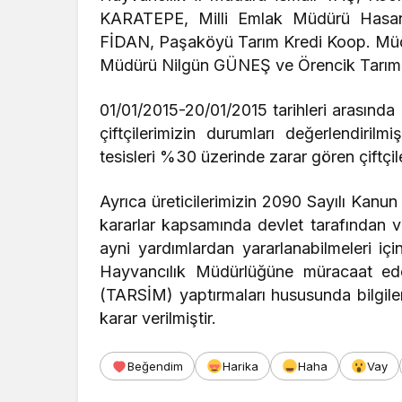
KARATEPE, Milli Emlak Müdürü Hasan
FİDAN, Paşaköyü Tarım Kredi Koop. Mü
Müdürü Nilgün GÜNEŞ ve Örencik Tarım 
01/01/2015-20/01/2015 tarihleri arasınd
çiftçilerimizin durumları değerlendirilm
tesisleri %30 üzerinde zarar gören çiftçile
Ayrıca üreticilerimizin 2090 Sayılı Kanun
kararlar kapsamında devlet tarafından ve
ayni yardımlardan yararlanabilmeleri için
Hayvancılık Müdürlüğüne müracaat eder
(TARSİM) yaptırmaları hususunda bilgile
karar verilmiştir.
Beğendim
Harika
Haha
Vay