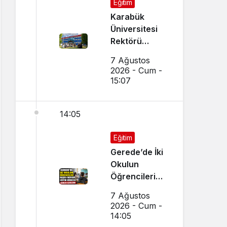
Eğitim
Karabük
Üniversitesi
Rektörü
Kırışık’tan
7 Ağustos
Aday
2026 - Cum -
Öğrencilere
15:07
Tercih Çağrısı
14:05
Eğitim
Gerede’de İki
Okulun
Öğrencileri
Başka Okulda
7 Ağustos
Eğitim
2026 - Cum -
Görecek
14:05