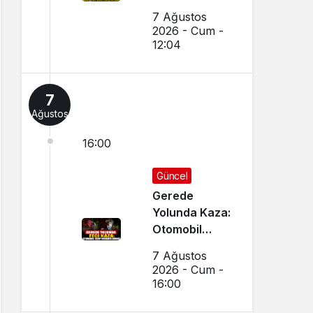
Yapıldı
7 Ağustos
2026 - Cum -
12:04
7
Ağustos
16:00
Güncel
Gerede
Yolunda Kaza:
Otomobil
Uçup
7 Ağustos
Hurdaya
2026 - Cum -
Döndü
16:00