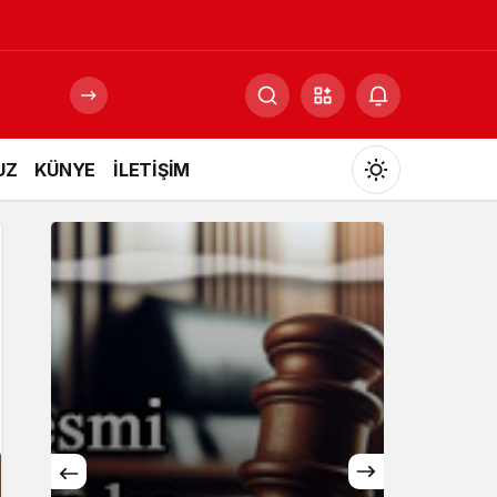
UZ
KÜNYE
İLETİŞİM
Mod
değiştir
Gündüz Modu
Gündüz modunu seçin.
Gece Modu
Gece modunu seçin.