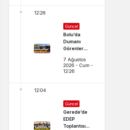
12:26
Güncel
Bolu’da
Dumanı
Görenler
Yangın Sandı,
7 Ağustos
Ekipler
2026 - Cum -
Seferber Oldu
12:26
12:04
Güncel
Gerede’de
EDEP
Toplantısı