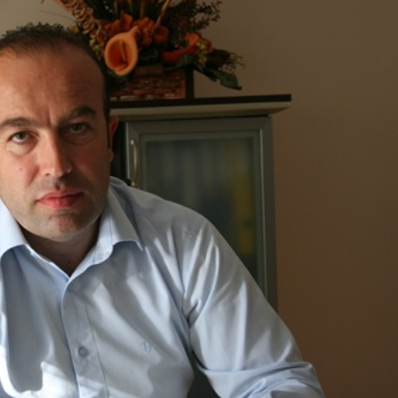
Güncel
u Ülkü Hilal
Gerede’de Görev Yapan
 Gerede
Banka Müdürü Hakkında
Ortaya Çıktı
Yeni Karar