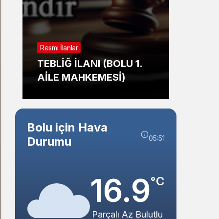
Sistem Modu
Sistem modunu seçin.
Resmi İl
Resmi İlanlar
TAŞI
TEBLİĞ İLANI (BOLU 1.
İHALE
AİLE MAHKEMESİ)
BELED
Bolu için Hava
05:51
Durumu
16.9
°C
Parçalı Az Bulutlu