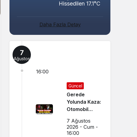
Hissedilen 17.1°C
Daha Fazla Detay
7
Ağustos
16:00
Güncel
Gerede
Yolunda Kaza:
Otomobil
Uçup
7 Ağustos
Hurdaya
2026 - Cum -
Döndü
16:00