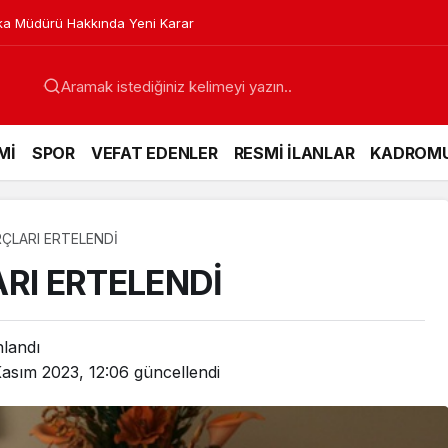
a Müdürü Hakkında Yeni Karar
Mİ
SPOR
VEFAT EDENLER
RESMİ İLANLAR
KADROM
RÇLARI ERTELENDİ
RI ERTELENDİ
nlandı
asım 2023, 12:06
güncellendi