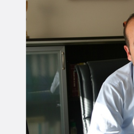
Güncel
Ünlü Oyunc
Çiftçi’nin
Bağlantısı 