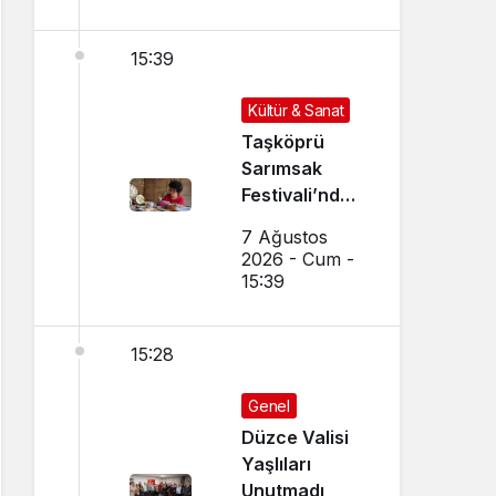
15:39
Kültür & Sanat
Taşköprü
Sarımsak
Festivali’nde
El Sanatları ve
7 Ağustos
Yöresel
2026 - Cum -
Lezzetler
15:39
Buluştu
15:28
Genel
Düzce Valisi
Yaşlıları
Unutmadı