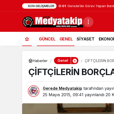
0:01
Gerede’de Görev Yapan Bank
SON GELIŞMELER
GÜNCEL
GENEL
SİYASET
EKONO
Genel
Haberler
ÇİFTÇİLERİN BO
ÇİFTÇİLERİN BORÇLA
Gerede Medyatakip
tarafından yayı
25 Mayıs 2015, 09:41
yayınlandı
20 K