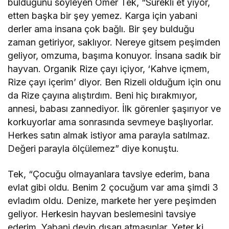
bulduğunu söyleyen Ömer Tek, “Sürekli et yiyor,
etten başka bir şey yemez. Karga için yabani
derler ama insana çok bağlı. Bir şey bulduğu
zaman getiriyor, saklıyor. Nereye gitsem peşimden
geliyor, omzuma, başıma konuyor. İnsana sadık bir
hayvan. Organik Rize çayı içiyor, ‘Kahve içmem,
Rize çayı içerim’ diyor. Ben Rizeli olduğum için onu
da Rize çayına alıştırdım. Beni hiç bırakmıyor,
annesi, babası zannediyor. İlk görenler şaşırıyor ve
korkuyorlar ama sonrasında sevmeye başlıyorlar.
Herkes satın almak istiyor ama parayla satılmaz.
Değeri parayla ölçülemez” diye konuştu.
Tek, “Çocuğu olmayanlara tavsiye ederim, bana
evlat gibi oldu. Benim 2 çocuğum var ama şimdi 3
evladım oldu. Denize, markete her yere peşimden
geliyor. Herkesin hayvan beslemesini tavsiye
ederim. Yabani deyip dışarı atmasınlar. Yeter ki