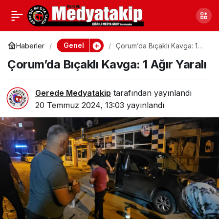
Kocaeli’de ‘Rize Çayı’
0
Paylaş
Hastası Karga
Genel
Haberler
Çorum’da Bıçaklı Kavga: 1
Ağır Yaralı
Çorum’da Bıçaklı Kavga: 1 Ağır Yaralı
Gerede Medyatakip
tarafından yayınlandı
20 Temmuz 2024, 13:03
yayınlandı