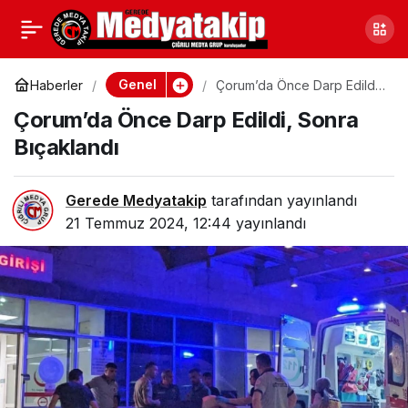
Kocaeli Derince’de Polis
0
Paylaş
Kovalamacası
Genel
Haberler
Çorum’da Önce Darp Edildi,
Sonra Bıçaklandı
Çorum’da Önce Darp Edildi, Sonra
Bıçaklandı
Gerede Medyatakip
tarafından yayınlandı
21 Temmuz 2024, 12:44
yayınlandı