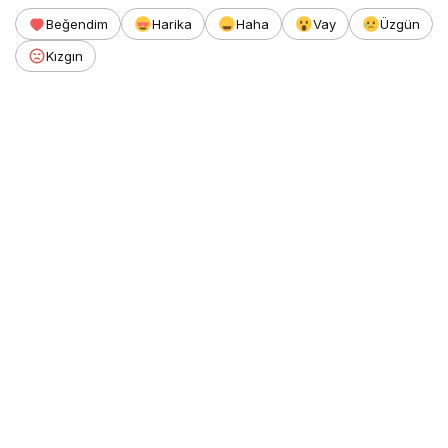
Beğendim
Harika
Haha
Vay
Üzgün
Kızgın