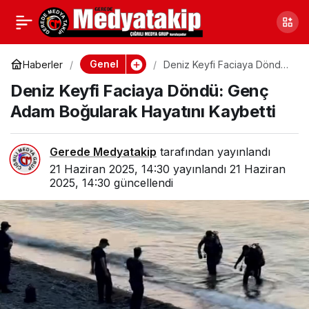
Fabrikada Gaz Sızıntısı:
0
Paylaş
2 İşçi Öldü 3 İşçi
Genel
Haberler
Deniz Keyfi Faciaya Döndü:
Genç Adam Boğularak
Deniz Keyfi Faciaya Döndü: Genç
Hayatını Kaybetti
Yaralandı
Adam Boğularak Hayatını Kaybetti
Gerede Medyatakip
tarafından yayınlandı
21 Haziran 2025, 14:30
yayınlandı
21 Haziran
2025, 14:30
güncellendi