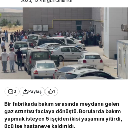
2025, 12:48
güncellendi
0
Paylaş
1
Bir fabrikada bakım sırasında meydana gelen
gaz sızıntısı faciaya dönüştü. Borularda bakım
yapmak isteyen 5 işçiden ikisi yaşamını yitirdi,
üçü ise hastaneye kaldırıldı.