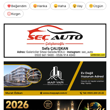
Beğendim
Harika
Haha
Vay
Üzgün
Kızgın