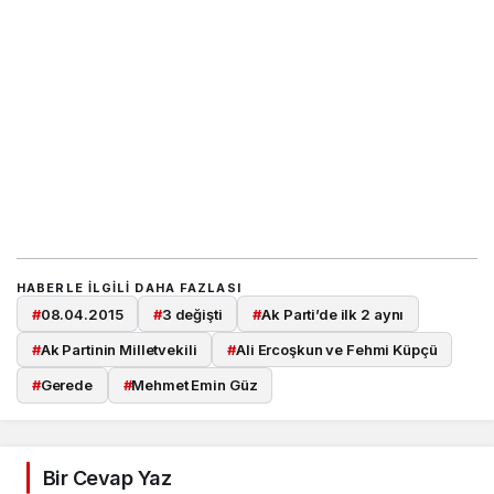
HABERLE ILGILI DAHA FAZLASI
#
08.04.2015
#
3 değişti
#
Ak Parti’de ilk 2 aynı
#
Ak Partinin Milletvekili
#
Ali Ercoşkun ve Fehmi Küpçü
#
Gerede
#
Mehmet Emin Güz
Bir Cevap Yaz