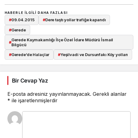
HABERLE ILGILI DAHA FAZLASI
#
09.04.2015
#
Dere taştı yollar trafiğe kapandı
#
Gerede
Gerede Kaymakamlığı İlçe Özel İdare Müdürü İsmail
#
Bilgücü
#
Gerede’de Halaçlar
#
Yeşilvadi ve Dursunfakı Köy yolları
Bir Cevap Yaz
E-posta adresiniz yayınlanmayacak.
Gerekli alanlar
*
ile işaretlenmişlerdir