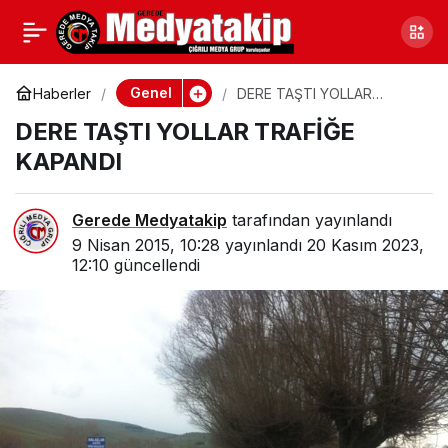
AK PARTİ’DE İLK 2 AYNI,
0
Paylaş
3 DEĞİŞTİ
Genel
Haberler
DERE TAŞTI YOLLAR
TRAFİĞE KAPANDI
DERE TAŞTI YOLLAR TRAFİĞE
KAPANDI
Gerede Medyatakip
tarafından yayınlandı
9 Nisan 2015, 10:28
yayınlandı
20 Kasım 2023,
12:10
güncellendi