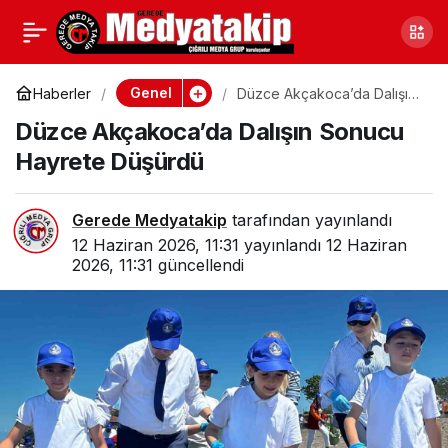
Düzce’nin Meşhur
0
Paylaş
Zararlıyla Mücadelesi
Genel
Haberler
Düzce Akçakoca’da Dalışın
Sonucu Hayrete Düşürdü
Düzce Akçakoca’da Dalışın Sonucu
Sürüyor
Hayrete Düşürdü
Gerede Medyatakip
tarafından yayınlandı
12 Haziran 2026, 11:31
yayınlandı
12 Haziran
2026, 11:31
güncellendi