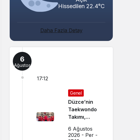
Hissedilen 22.4°C
Daha Fazla Detay
6
Ağustos
17:12
Genel
Düzce’nin
Taekwondo
Takımı,
Amasya’da
6 Ağustos
Başarı
2026 - Per -
Sağladı