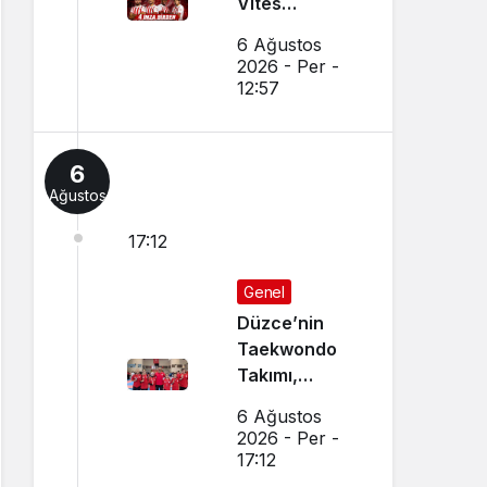
Vites
Yükseltti
6 Ağustos
2026 - Per -
12:57
6
Ağustos
17:12
Genel
Düzce’nin
Taekwondo
Takımı,
Amasya’da
6 Ağustos
Başarı
2026 - Per -
Sağladı
17:12