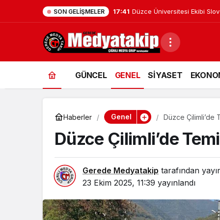
17:41
Düzce Üniversitesi Ekibi Slo
SON GELIŞMELER
GÜNCEL
GENEL
SİYASET
EKONO
Genel
Haberler
Düzce Çilimli’de 
Düzce Çilimli’de Temi
Gerede Medyatakip
tarafından yayı
23 Ekim 2025, 11:39
yayınlandı