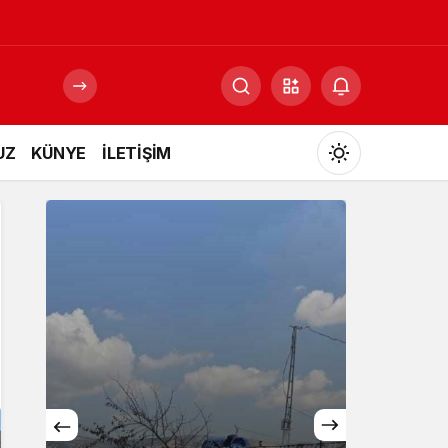
UZ
KÜNYE
İLETİŞİM
Mod
değiştir
Gündüz Modu
Gündüz modunu seçin.
Gece Modu
Gece modunu seçin.