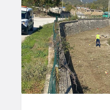
Güncel
Bolu’nun T
Mahmut Al
Tehlikeyi Ö