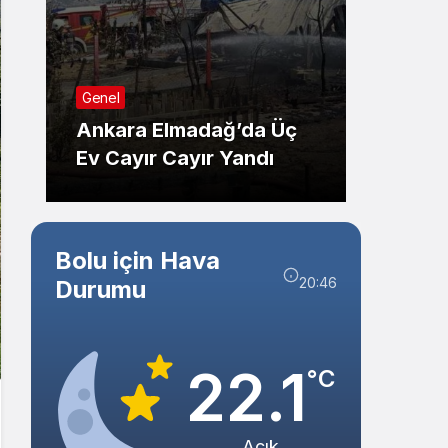
Sistem Modu
Sistem modunu seçin.
Sağlık
Genel
Düzce
Ankara Elmadağ’da Üç
Adayl
Ev Cayır Cayır Yandı
Ziyare
Bolu için Hava
20:46
Durumu
22.1
°C
Açık