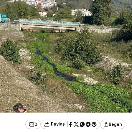
Eğitim
anınmış İsmi
an Büyük
Düzce Üniversitesi Ekibi
nledi
Slovenya’dan Ses Verdi
Paylaş
0
Beğen