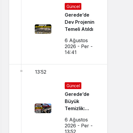
Güncel
Gerede’de
Dev Projenin
Temeli Atıldı
6 Ağustos
2026 - Per -
14:41
13:52
Güncel
Gerede’de
Büyük
Temizlik:
Kapsamlı
6 Ağustos
Çalışma
2026 - Per -
Başlatıldı
13:52