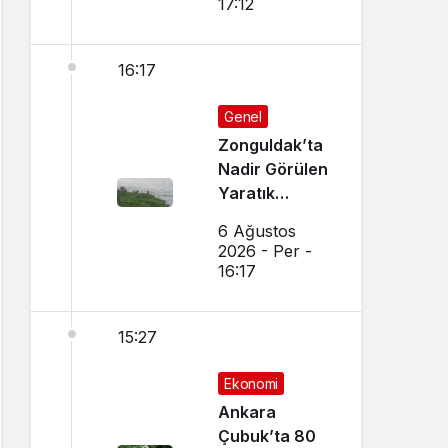
17:12
16:17
Genel
Zonguldak’ta
Nadir Görülen
Yaratık
Görüntülendi
6 Ağustos
2026 - Per -
16:17
15:27
Ekonomi
Ankara
Çubuk’ta 80