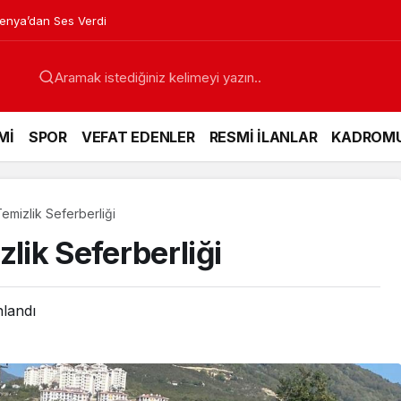
venya’dan Ses Verdi
Mİ
SPOR
VEFAT EDENLER
RESMİ İLANLAR
KADROM
Temizlik Seferberliği
zlik Seferberliği
nlandı