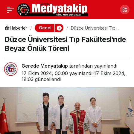
Süt İnsanlar İçin Yararlı
0
Paylaş
mı?
Genel
Haberler
Düzce Üniversitesi Tıp
Fakültesi’nde Beyaz Önlük
Düzce Üniversitesi Tıp Fakültesi’nde
Töreni
Beyaz Önlük Töreni
Gerede Medyatakip
tarafından yayınlandı
17 Ekim 2024, 00:00
yayınlandı
17 Ekim 2024,
18:03
güncellendi