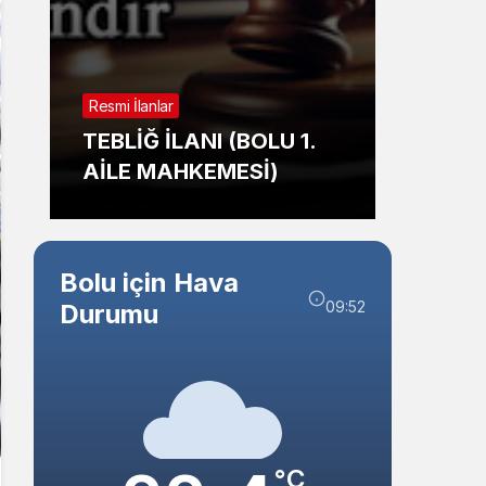
Sistem Modu
Sistem modunu seçin.
Resmi İl
Resmi İlanlar
TAŞI
TEBLİĞ İLANI (BOLU 1.
İHALE
AİLE MAHKEMESİ)
BELED
Bolu için Hava
09:52
Durumu
°C