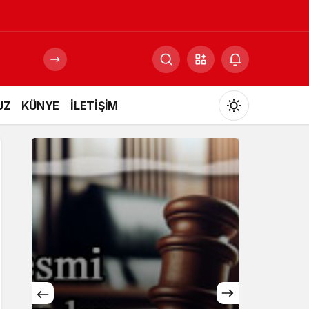
UZ
KÜNYE
İLETİŞİM
Mod
değiştir
Gündüz Modu
Gündüz modunu seçin.
Gece Modu
Gece modunu seçin.