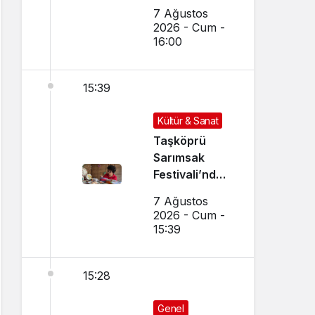
Uçup
7 Ağustos
Hurdaya
2026 - Cum -
Döndü
16:00
15:39
Kültür & Sanat
Taşköprü
Sarımsak
Festivali’nde
El Sanatları ve
7 Ağustos
Yöresel
2026 - Cum -
Lezzetler
15:39
Buluştu
15:28
Genel