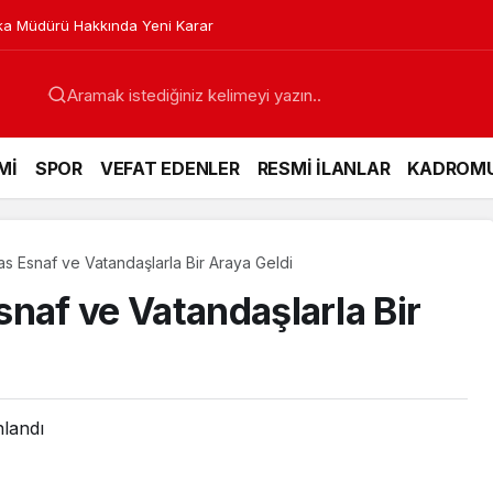
a Müdürü Hakkında Yeni Karar
Mİ
SPOR
VEFAT EDENLER
RESMİ İLANLAR
KADROM
s Esnaf ve Vatandaşlarla Bir Araya Geldi
naf ve Vatandaşlarla Bir
nlandı