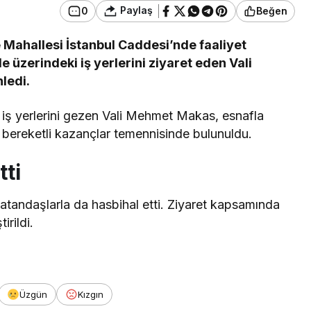
Paylaş
0
Beğen
Mahallesi İstanbul Caddesi’nde faaliyet
e üzerindeki iş yerlerini ziyaret eden Vali
ledi.
 iş yerlerini gezen Vali Mehmet Makas, esnafla
ve bereketli kazançlar temennisinde bulunuldu.
tti
vatandaşlarla da hasbihal etti. Ziyaret kapsamında
rildi.
Üzgün
Kızgın