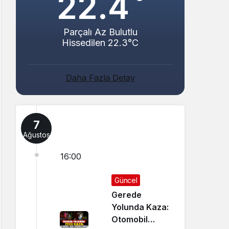
22.4
Parçalı Az Bulutlu
Hissedilen 22.3°C
Daha Fazla Detay
7
Ağustos
16:00
Güncel
Gerede
Yolunda Kaza:
Otomobil