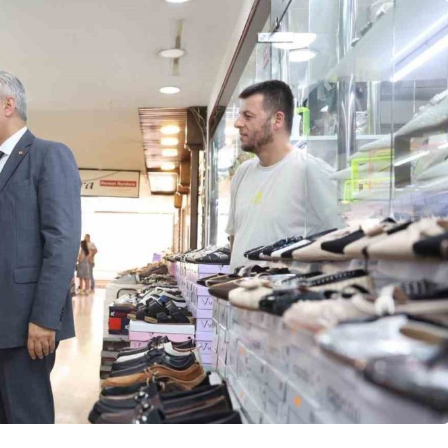
Güncel
u Ülkü Hilal
Gerede’de Görev Yapan
 Gerede
Banka Müdürü Hakkında
Ortaya Çıktı
Yeni Karar