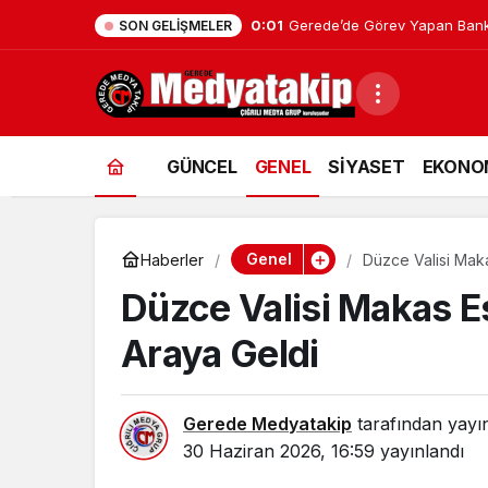
0:01
Gerede’de Görev Yapan Bank
SON GELIŞMELER
GÜNCEL
GENEL
SİYASET
EKONO
Genel
Haberler
Düzce Valisi Maka
Düzce Valisi Makas Es
Araya Geldi
Gerede Medyatakip
tarafından yayı
30 Haziran 2026, 16:59
yayınlandı