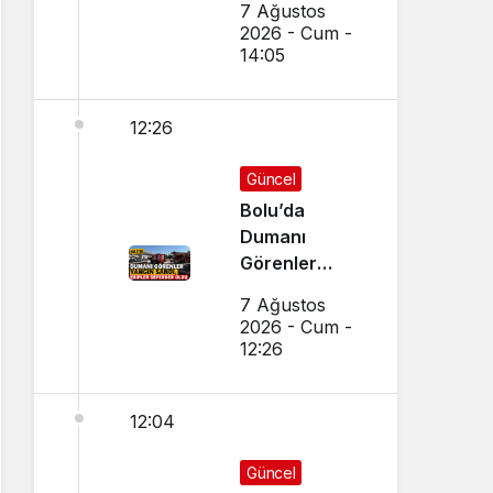
7 Ağustos
Eğitim
2026 - Cum -
Görecek
14:05
12:26
Güncel
Bolu’da
Dumanı
Görenler
Yangın Sandı,
7 Ağustos
Ekipler
2026 - Cum -
Seferber Oldu
12:26
12:04
Güncel