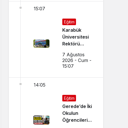
15:07
Eğitim
Karabük
Üniversitesi
Rektörü
Kırışık’tan
7 Ağustos
Aday
2026 - Cum -
Öğrencilere
15:07
Tercih Çağrısı
14:05
Eğitim
Gerede’de İki
Okulun
Öğrencileri
Başka Okulda