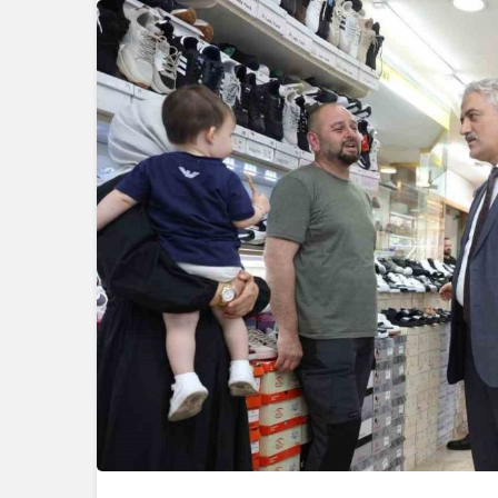
Güncel
Ünlü Oyunc
Çiftçi’nin
Bağlantısı 