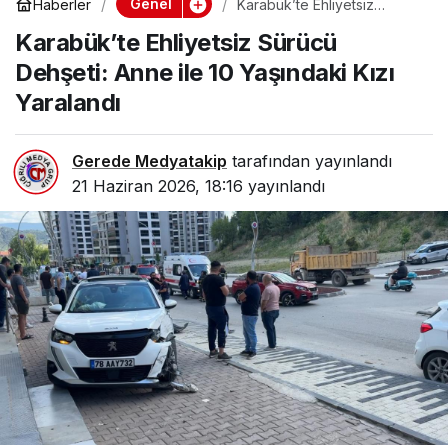
Genel
Haberler
Karabük’te Ehliyetsiz
Sürücü Dehşeti: Anne ile 10
Karabük’te Ehliyetsiz Sürücü
Yaşındaki Kızı Yaralandı
Dehşeti: Anne ile 10 Yaşındaki Kızı
Yaralandı
Gerede Medyatakip
tarafından yayınlandı
21 Haziran 2026, 18:16
yayınlandı