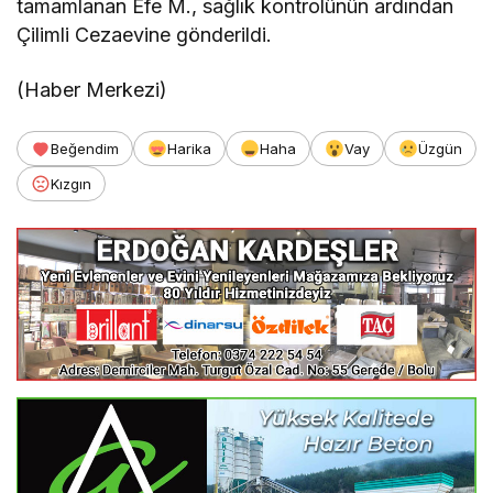
tamamlanan Efe M., sağlık kontrolünün ardından
Çilimli Cezaevine gönderildi.
(Haber Merkezi)
Beğendim
Harika
Haha
Vay
Üzgün
Kızgın