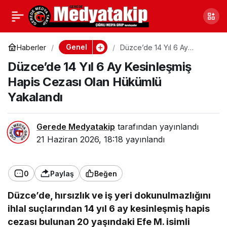
Karabük’te Ehliyetsiz
0
Paylaş
Sürücü Dehşeti: Anne ile
Genel
Haberler
Düzce’de 14 Yıl 6 Ay
Kesinleşmiş Hapis Cezası
Düzce’de 14 Yıl 6 Ay Kesinleşmiş
Olan Hükümlü Yakalandı
10 Yaşındaki Kızı
Hapis Cezası Olan Hükümlü
Yakalandı
Yaralandı
Gerede Medyatakip
tarafından yayınlandı
21 Haziran 2026, 18:18
yayınlandı
0
Paylaş
Beğen
Düzce’de, hırsızlık ve iş yeri dokunulmazlığını
ihlal suçlarından 14 yıl 6 ay kesinleşmiş hapis
cezası bulunan 20 yaşındaki Efe M. isimli