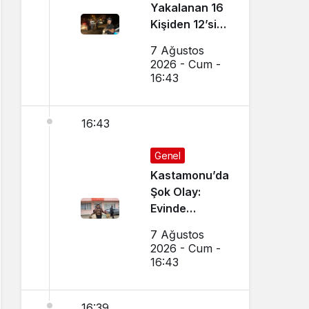
Yakalanan 16
Kişiden 12’si
Tutuklandı
7 Ağustos
2026 - Cum -
16:43
16:43
Genel
Kastamonu’da
Şok Olay:
Evinde
Vurulmuş
7 Ağustos
Halde
2026 - Cum -
Bulundu
16:43
16:39