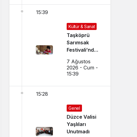
15:39
Kültür & Sanat
Taşköprü
Sarımsak
Festivali’nde
El Sanatları ve
7 Ağustos
Yöresel
2026 - Cum -
Lezzetler
15:39
Buluştu
15:28
Genel
Düzce Valisi
Yaşlıları
Unutmadı