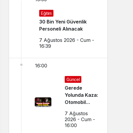
Eğitim
30 Bin Yeni Güvenlik
Personeli Alınacak
7 Ağustos 2026 - Cum -
16:39
16:00
Güncel
Gerede
Yolunda Kaza:
Otomobil
Uçup
7 Ağustos
Hurdaya
2026 - Cum -
Döndü
16:00