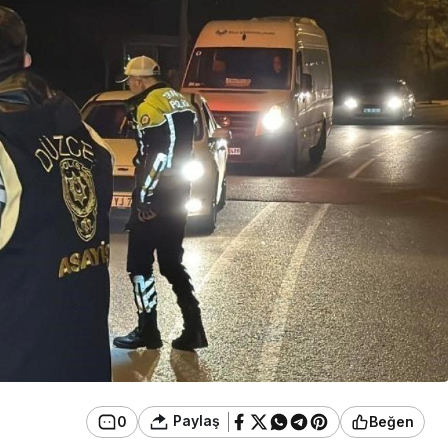
Güncel
ikli
Evden Çıkanlar Herkesi
nda Yangın:
Şoke Etti: Gerede
l Oldu
Cezaevine Gönderildi
Paylaş
0
Beğen