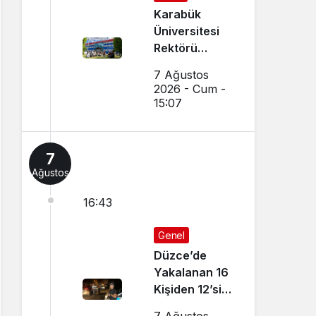
Karabük
Üniversitesi
Rektörü
Kırışık’tan
7 Ağustos
Aday
2026 - Cum -
Öğrencilere
15:07
Tercih Çağrısı
7
Ağustos
16:43
Genel
Düzce’de
Yakalanan 16
Kişiden 12’si
Tutuklandı