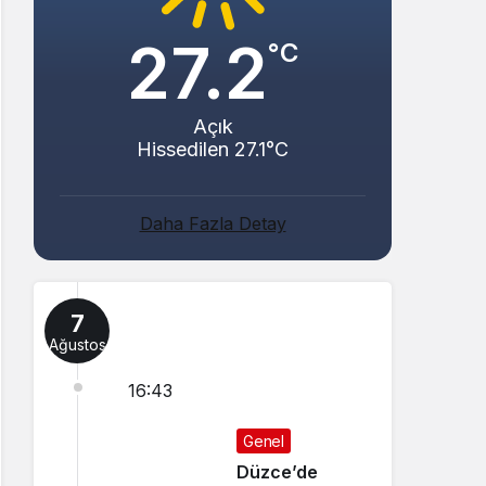
27.2
°C
Açık
Hissedilen 27.1°C
Daha Fazla Detay
7
Ağustos
16:43
Genel
Düzce’de