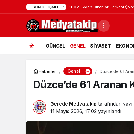
11:07
Evden Çıkanlar Herkesi Şoke
SON GELIŞMELER
GÜNCEL
GENEL
SİYASET
EKONO
Genel
Haberler
Düzce’de 61 Aran
Düzce’de 61 Aranan K
Gerede Medyatakip
tarafından yayı
11 Mayıs 2026, 17:02
yayınlandı