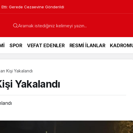
 Etti: Gerede Cezaevine Gönderildi
Mİ
SPOR
VEFAT EDENLER
RESMİ İLANLAR
KADROM
an Kişi Yakalandı
işi Yakalandı
nlandı