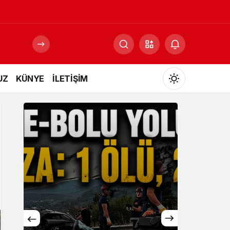
UZ
KÜNYE
İLETİŞİM
Mod
değiştir
Gündüz Modu
Gündüz modunu seçin.
Gece Modu
Gece modunu seçin.