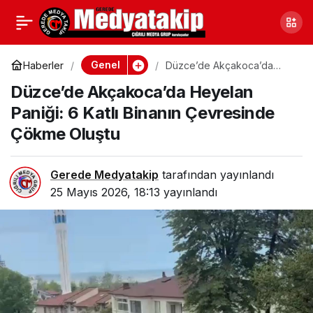
Düzce’de 11 Bin
0
Paylaş
Makaron Ele Geçirildi
Genel
Haberler
Düzce’de Akçakoca’da
Heyelan Paniği: 6 Katlı
Düzce’de Akçakoca’da Heyelan
Binanın Çevresinde Çökme
Oluştu
Paniği: 6 Katlı Binanın Çevresinde
Çökme Oluştu
Gerede Medyatakip
tarafından yayınlandı
25 Mayıs 2026, 18:13
yayınlandı