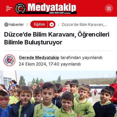
Düzce Üniversitesi’nde
0
Paylaş
Orman Sertifikasyonu
Eğitim
Haberler
Düzce’de Bilim Karavanı,
Öğrencileri Bilimle
Düzce’de Bilim Karavanı, Öğrencileri
Buluşturuyor
Konuşuldu
Bilimle Buluşturuyor
Gerede Medyatakip
tarafından yayınlandı
24 Ekim 2024, 17:40
yayınlandı