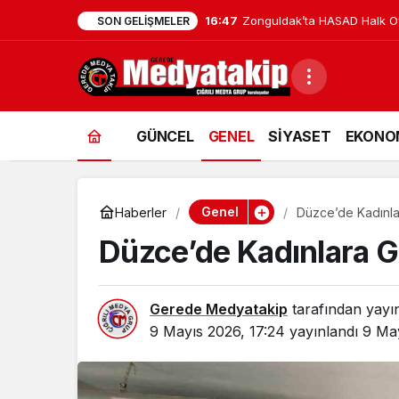
16:47
Zonguldak’ta HASAD Halk Oyu
SON GELIŞMELER
GÜNCEL
GENEL
SİYASET
EKONO
Genel
Haberler
Düzce’de Kadınlar
Düzce’de Kadınlara Ga
Gerede Medyatakip
tarafından yayı
9 Mayıs 2026, 17:24
yayınlandı
9 May