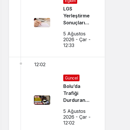
Eğitim
LGS
Yerleştirme
Sonuçları
Açıklandı!
5 Ağustos
Sonuçlar
2026 - Çar -
Nereden
12:33
Sorgulanır,
Nakil
12:02
Başvuruları
Nasıl Yapılır?
Güncel
Bolu’da
Trafiği
Durduran
Konvoya Ağır
5 Ağustos
Fatura
2026 - Çar -
12:02