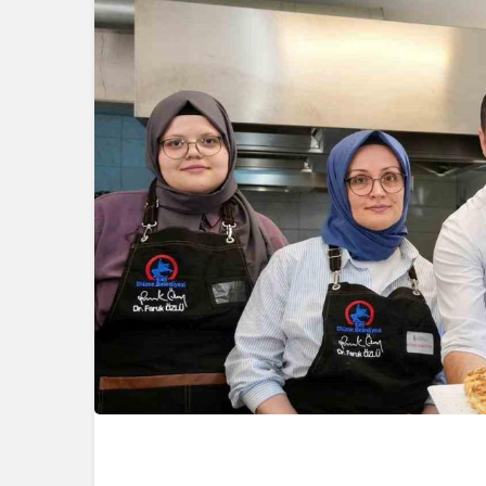
Güncel
Gerede’nin 
Müdürü Değ
Müdür Gör