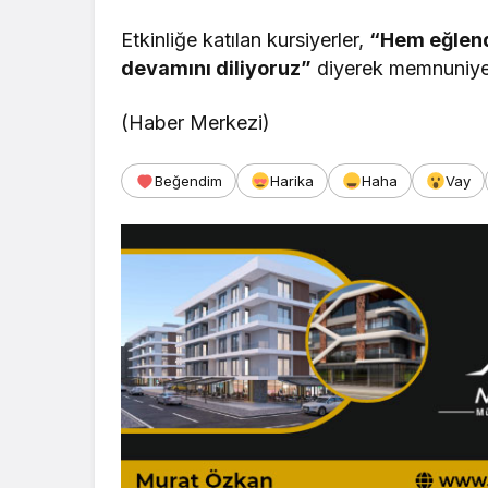
Etkinliğe katılan kursiyerler,
“Hem eğlendi
devamını diliyoruz”
diyerek memnuniyetle
(Haber Merkezi)
Beğendim
Harika
Haha
Vay