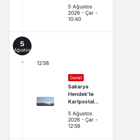
Tanınmış
5 Ağustos
Esnaf
2026 - Çar -
Hayatını
10:40
Kaybetti
5
Ağustos
12:58
Genel
Sakarya
Hendek’te
Kartpostal
Gibi Manzara
5 Ağustos
Büyüledi
2026 - Çar -
12:58