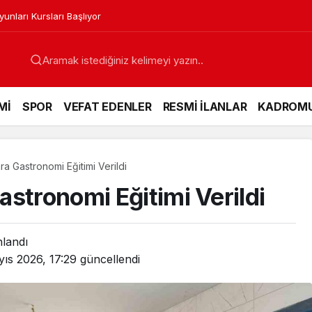
nları Kursları Başlıyor
Mİ
SPOR
VEFAT EDENLER
RESMİ İLANLAR
KADROM
a Gastronomi Eğitimi Verildi
stronomi Eğitimi Verildi
nlandı
ıs 2026, 17:29
güncellendi