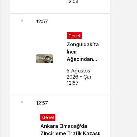
12:58
12:57
Genel
Zonguldak’ta
İncir
Ağacından
Düşen Adam
5 Ağustos
Ağır
2026 - Çar -
Yaralandı
12:57
12:57
Genel
Ankara Elmadağ’da
Zincirleme Trafik Kazası: