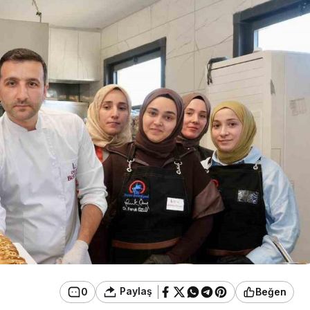
Genel
İlçe Sağlık
Zonguldak’ta HASAD
işti: Yeni
Halk Oyunları Kursları
eve Başladı
Başlıyor
Paylaş
0
Beğen