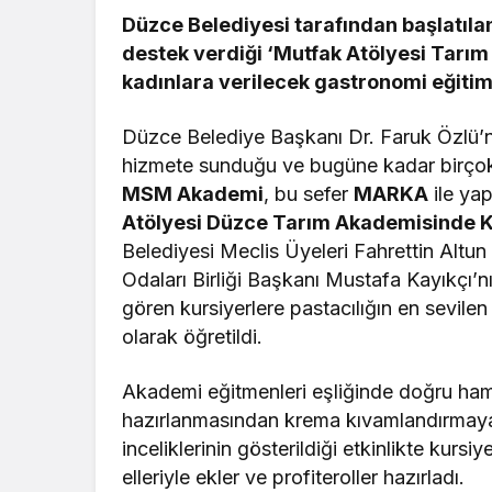
Düzce Belediyesi tarafından başlatıl
destek verdiği ‘Mutfak Atölyesi Tarı
kadınlara verilecek gastronomi eğitimin
Düzce Belediye Başkanı Dr. Faruk Özlü’n
hizmete sunduğu ve bugüne kadar birçok 
MSM Akademi
, bu sefer
MARKA
ile yap
Atölyesi Düzce Tarım Akademisinde K
Belediyesi Meclis Üyeleri Fahrettin Altu
Odaları Birliği Başkanı Mustafa Kayıkçı’n
gören kursiyerlere pastacılığın en sevilen
olarak öğretildi.
Akademi eğitmenleri eşliğinde doğru ham
hazırlanmasından krema kıvamlandırmaya 
inceliklerinin gösterildiği etkinlikte kursi
elleriyle ekler ve profiteroller hazırladı.