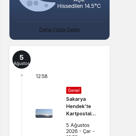
Hissedilen 14.5°C
Daha Fazla Detay
5
Ağustos
12:58
Genel
Sakarya
Hendek’te
Kartpostal
Gibi Manzara
5 Ağustos
Büyüledi
2026 - Çar -