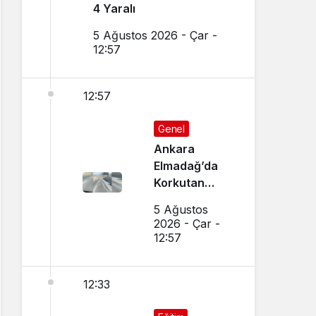
4 Yaralı
5 Ağustos 2026 - Çar -
12:57
12:57
Genel
Ankara
Elmadağ’da
Korkutan
Transmikser
5 Ağustos
Yangını
2026 - Çar -
12:57
12:33