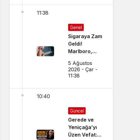
11:38
Genel
Sigaraya Zam
Geldi!
Marlboro,
Parliament,
5 Ağustos
Winston,
2026 - Çar -
Camel JTI
11:38
Grubu
Zamlandı mı?
10:40
İşte 5
Ağustos 2026
Güncel Sigara
Güncel
Fiyatları
Gerede ve
Yeniçağa’yı
Üzen Vefat: