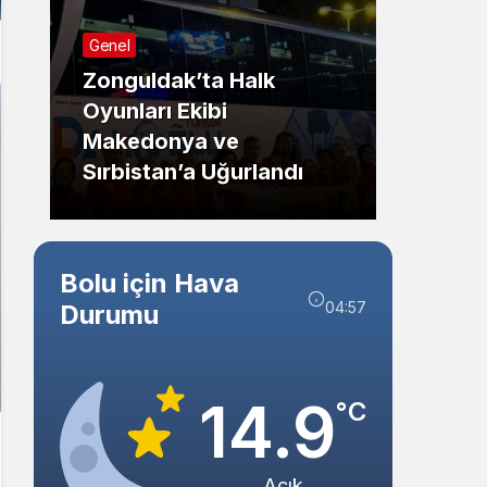
Sistem Modu
Genel
Sistem modunu seçin.
Zonguldak’ta Halk
Oyunları Ekibi
Güncel
Makedonya ve
Sırbistan’a Uğurlandı
Bolu’d
Bolu için Hava
04:57
Durumu
14.9
°C
Açık