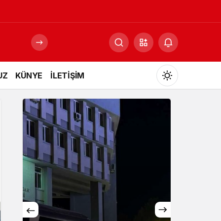
UZ
KÜNYE
İLETİŞİM
Mod
değiştir
Gündüz Modu
Gündüz modunu seçin.
Gece Modu
Gece modunu seçin.