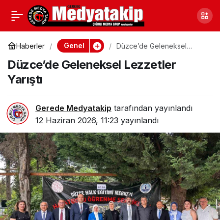
Eskişehir’de Kaçak
0
Paylaş
Akaryakıt Operasyonu:
Genel
Haberler
Düzce’de Geleneksel
Lezzetler Yarıştı
Düzce’de Geleneksel Lezzetler
Dört Şüpheli Gözaltına
Yarıştı
Alındı
Gerede Medyatakip
tarafından yayınlandı
12 Haziran 2026, 11:23
yayınlandı