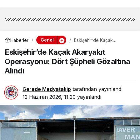
Genel
Haberler
Eskişehir’de Kaçak
Akaryakıt Operasyonu: Dört
Eskişehir’de Kaçak Akaryakıt
Şüpheli Gözaltına Alındı
Operasyonu: Dört Şüpheli Gözaltına
Alındı
Gerede Medyatakip
tarafından yayınlandı
12 Haziran 2026, 11:20
yayınlandı