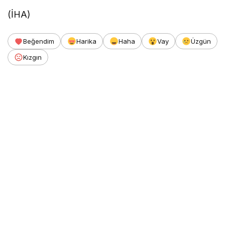
(İHA)
Beğendim
Harika
Haha
Vay
Üzgün
Kızgın