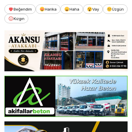
Beğendim
Harika
Haha
Vay
Üzgün
Kızgın