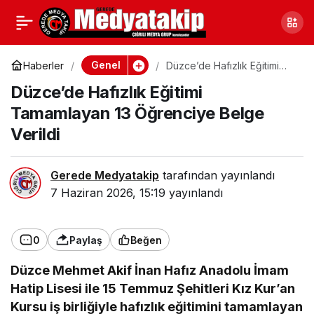
Kastamonu’da Leylekler
0
Paylaş
Cami Kubbesinde
Genel
Haberler
Düzce’de Hafızlık Eğitimi
Tamamlayan 13 Öğrenciye
Düzce’de Hafızlık Eğitimi
Belge Verildi
Görüntülendi
Tamamlayan 13 Öğrenciye Belge
Verildi
Gerede Medyatakip
tarafından yayınlandı
7 Haziran 2026, 15:19
yayınlandı
0
Paylaş
Beğen
Düzce Mehmet Akif İnan Hafız Anadolu İmam
Hatip Lisesi ile 15 Temmuz Şehitleri Kız Kur’an
Kursu iş birliğiyle hafızlık eğitimini tamamlayan