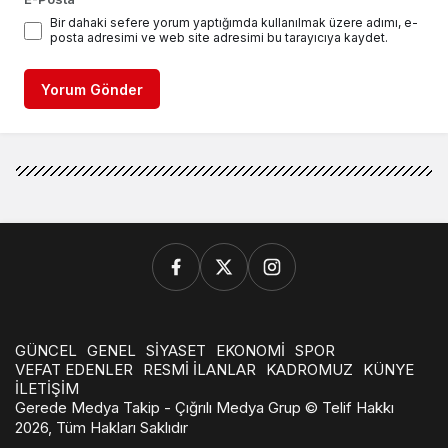
Bir dahaki sefere yorum yaptığımda kullanılmak üzere adımı, e-
posta adresimi ve web site adresimi bu tarayıcıya kaydet.
Yorum Gönder
GÜNCEL
GENEL
SİYASET
EKONOMİ
SPOR
VEFAT EDENLER
RESMİ İLANLAR
KADROMUZ
KÜNYE
İLETİŞİM
Gerede Medya Takip - Çığrılı Medya Grup © Telif Hakkı
2026, Tüm Hakları Saklıdır