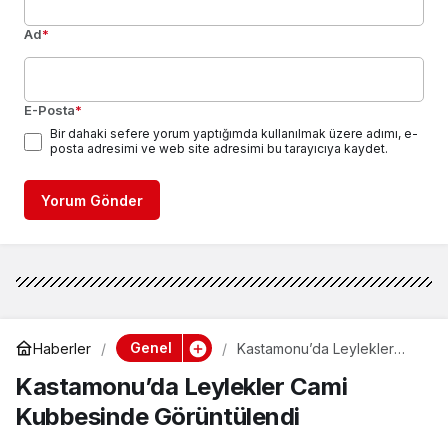
Ad
*
E-Posta
*
Bir dahaki sefere yorum yaptığımda kullanılmak üzere adımı, e-
posta adresimi ve web site adresimi bu tarayıcıya kaydet.
Yorum Gönder
Genel
Haberler
Kastamonu’da Leylekler
Cami Kubbesinde
Kastamonu’da Leylekler Cami
Görüntülendi
Kubbesinde Görüntülendi