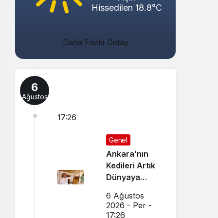
Hissedilen 18.8°C
Daha Fazla Detay
6
Ağustos
17:26
Genel
Ankara’nın
Kedileri Artık
Dünyaya
Canlı Yayında
6 Ağustos
Tanıtılıyor
2026 - Per -
17:26