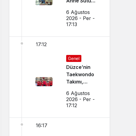
Anne Sütü
Farkındalığı
6 Ağustos
İçin Etkinlik
2026 - Per -
Düzenlendi
17:13
17:12
Genel
Düzce’nin
Taekwondo
Takımı,
Amasya’da
6 Ağustos
Başarı
2026 - Per -
Sağladı
17:12
16:17