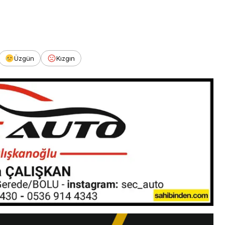
Üzgün
Kızgın