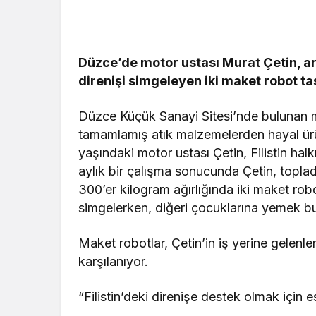
Resmi İlanlar
AMBALAJ 
Düzce’de motor ustası Murat Çetin, ar
Güncel
ATIKLARI
direnişi simgeleyen iki maket robot ta
Geredeli Tanınmış
İHALELERİ
Siyasetçinin Acı Günü
BELEDİYES
Düzce Küçük Sanayi Sitesi’nde bulunan m
tamamlamış atık malzemelerden hayal ür
yaşındaki motor ustası Çetin, Filistin halk
aylık bir çalışma sonucunda Çetin, topla
300’er kilogram ağırlığında iki maket robo
simgelerken, diğeri çocuklarına yemek bu
Maket robotlar, Çetin’in iş yerine gelenler
karşılanıyor.
“Filistin’deki direnişe destek olmak için e