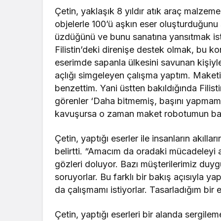
Çetin, yaklaşık 8 yıldır atık araç malzeme
objelerle 100’ü aşkın eser oluşturduğunu s
üzdüğünü ve bunu sanatına yansıtmak iste
Filistin’deki direnişe destek olmak, bu ko
eserimde sapanla ülkesini savunan kişiyle
açlığı simgeleyen çalışma yaptım. Maketimi
benzettim. Yani üstten bakıldığında Filis
görenler ‘Daha bitmemiş, başını yapmamış
kavuşursa o zaman maket robotumun başın
Çetin, yaptığı eserler ile insanların akıllar
belirtti. “Amacım da oradaki mücadeleyi a
gözleri doluyor. Bazı müşterilerimiz duyg
soruyorlar. Bu farklı bir bakış açısıyla y
da çalışmamı istiyorlar. Tasarladığım bir
Çetin, yaptığı eserleri bir alanda sergil