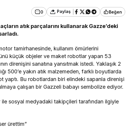
Paylaş
0
Beğen
Güncel
VE TEKSTİL
açların atık parçalarını kullanarak Gazze’deki
 TOPLAMA
Bolu’nun Tanınmış İsmi
sarladı.
 (GEREDE
Mahmut Alan Büyük
İ)
Tehlikeyi Önledi
otor tamirhanesinde, kullanım ömürlerini
ünü küçük objeler ve maket robotlar yapan 53
ının direnişini sanatına yansıtmak istedi. Yaklaşık 2
dığı 500’e yakın atık malzemeden, farklı boyutlarda
t yaptı. Bu robotlardan biri elindeki sapanla direnişi
lmaya çalışan bir Gazzeli babayı sembolize ediyor.
 ile sosyal medyadaki takipçileri tarafından ilgiyle
ser ürettim”