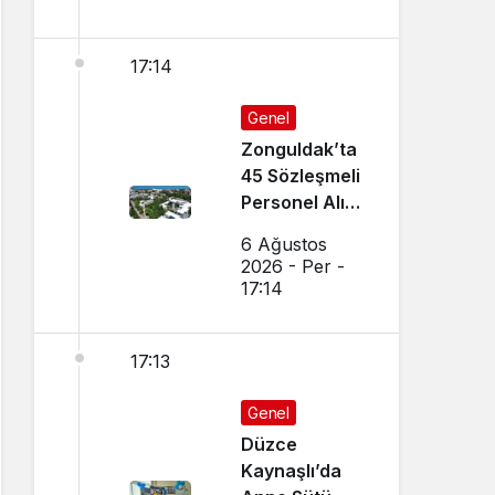
17:14
Genel
Zonguldak’ta
45 Sözleşmeli
Personel Alımı
Yapılacak!
6 Ağustos
2026 - Per -
17:14
17:13
Genel
Düzce
Kaynaşlı’da