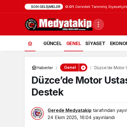
0:00
AMBALAJ VE TEKSTİL ATIKLA
SON GELIŞMELER
GÜNCEL
GENEL
SİYASET
EKONO
Genel
Haberler
Düzce’de Motor Us
Düzce’de Motor Ustası
Destek
Gerede Medyatakip
tarafından yayı
24 Ekim 2025, 16:04
yayınlandı