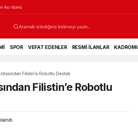
RI TOPLAMA İHALELERİ (GEREDE BELEDİYESİ)
Mİ
SPOR
VEFAT EDENLER
RESMİ İLANLAR
KADROM
tasından Filistin’e Robotlu Destek
ndan Filistin’e Robotlu
nlandı