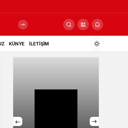
UZ
KÜNYE
İLETİŞİM
Mod
değiştir
Gündüz Modu
Gündüz modunu seçin.
Gece Modu
Gece modunu seçin.