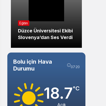
Sistem Modu
Sistem modunu seçin.
Eğitim
Genel
Düzce Üniversitesi Ekibi
Ankar
Slovenya’dan Ses Verdi
Ev Ca
Bolu için Hava
07:20
Durumu
18.7
°C
Açık