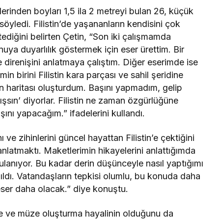
lerinden boyları 1,5 ila 2 metreyi bulan 26, küçük
öyledi. Filistin’de yaşananların kendisini çok
diğini belirten Çetin, “Son iki çalışmamda
nuya duyarlılık göstermek için eser ürettim. Bir
 direnişini anlatmaya çalıştım. Diğer eserimde ise
n birini Filistin kara parçası ve sahil şeridine
tin haritası oluşturdum. Başını yapmadım, gelip
sın’ diyorlar. Filistin ne zaman özgürlüğüne
ı yapacağım.” ifadelerini kullandı.
ını ve zihinlerini güncel hayattan Filistin’e çektiğini
nlatmaktı. Maketlerimin hikayelerini anlattığımda
ulanıyor. Bu kadar derin düşünceyle nasıl yaptığımı
apıldı. Vatandaşların tepkisi olumlu, bu konuda daha
 eser daha olacak.” diye konuştu.
eme ve müze oluşturma hayalinin olduğunu da